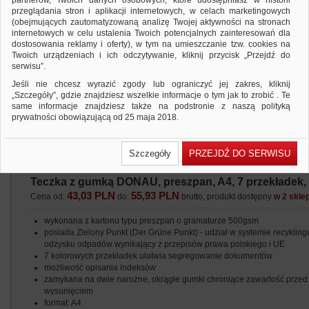
partnerów, Twoich danych osobowych, które udostępniasz w historii
przeglądania stron i aplikacji internetowych, w celach marketingowych
(obejmujących zautomatyzowaną analizę Twojej aktywności na stronach
internetowych w celu ustalenia Twoich potencjalnych zainteresowań dla
dostosowania reklamy i oferty), w tym na umieszczanie tzw. cookies na
Twoich urządzeniach i ich odczytywanie, kliknij przycisk „Przejdź do
serwisu”.
Jeśli nie chcesz wyrazić zgody lub ograniczyć jej zakres, kliknij
„Szczegóły”, gdzie znajdziesz wszelkie informacje o tym jak to zrobić . Te
same informacje znajdziesz także na podstronie z naszą polityką
prywatności obowiązującą od 25 maja 2018.
W przypadku użytkowników zalogowanych, ważna jest Państwa
wcześniejsza zgoda której udzieliliście podczas zakładania konta. Każda
Szczegóły
PRZEJDŹ DO SERWISU
Państwa zgoda jest dobrowolna i można ją w dowolnym momencie
wycofać.
Teczka z gumką DONAU, preszpan, A4, 7 przekładek,
Polityka prywatności (rozwiń)
43,03 PLN
55,93 PLN
Cena od:
do:
brutto, produkt dostępny
w 2 skle
Klauzula Informacyjna (rozwiń)
Lista Zaufanych Partnerów (rozwiń)
wykonana z kartonu typu preszpan o gramaturze 500gsm
posiada Zielony Punkt (Der Grüne Punkt) - udział w systemie recyklingu
odzysku odpadów wynikający z przepisów prawa polskiego i UE
7 kolorowych przekładek ułatwia segregowanie dokumentów
możliwość opisania indeksów
zamykana na dwie narożne, okrągłe gumki chroniące zawartość przed
wysunięciem
format: A4