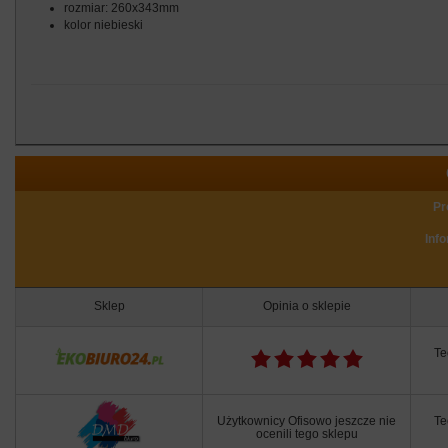
rozmiar: 260x343mm
kolor niebieski
Pr
Inf
Sklep
Opinia o sklepie
Te
Użytkownicy Ofisowo jeszcze nie
Te
ocenili tego sklepu