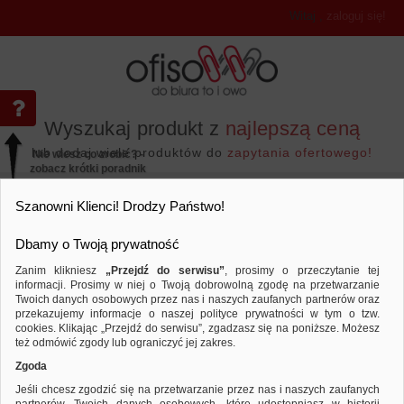
Witaj
,
zaloguj się!
Wyszukaj produkt z
najlepszą ceną
lub dodaj wiele produktów do
zapytania ofertowego!
Nie wiesz co zrobić? -
zobacz krótki poradnik
Przejdź do...
Szanowni Klienci! Drodzy Państwo!
Dbamy o Twoją prywatność
Zanim klikniesz
„Przejdź do serwisu”
, prosimy o przeczytanie tej
informacji. Prosimy w niej o Twoją dobrowolną zgodę na przetwarzanie
Twoich danych osobowych przez nas i naszych zaufanych partnerów oraz
przekazujemy informacje o naszej polityce prywatności w tym o tzw.
Archiwizacja dokumentów
Teczki płaskie
Porównaj produkt:
Teczka z gumką DONAU, preszpan, A
cookies. Klikając „Przejdź do serwisu”, zgadzasz się na poniższe. Możesz
też odmówić zgody lub ograniczyć jej zakres.
Zgoda
Jeśli chcesz zgodzić się na przetwarzanie przez nas i naszych zaufanych