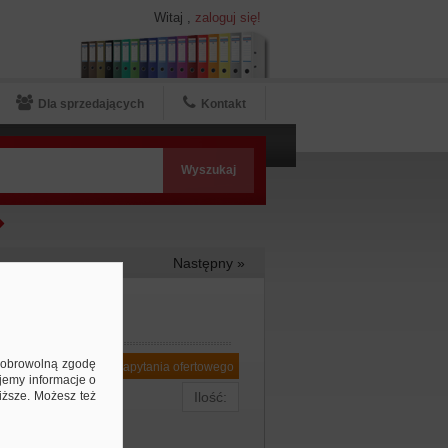
Witaj
,
zaloguj się!
Dla sprzedających
Kontakt
Następny »
ą dobrowolną zgodę
Dodaj do zapytania ofertowego
jemy informacje o
niższe. Możesz też