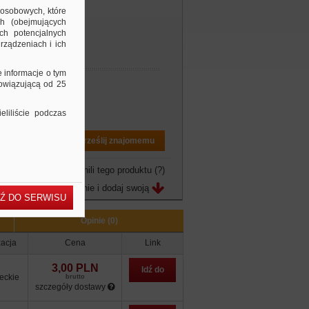
 osobowych, które
ch (obejmujących
ch potencjalnych
rządzeniach i ich
e informacje o tym
bowiązującą od 25
liliście podczas
Drukuj PDF
Prześlij znajomemu
owo jeszcze nie ocenili tego produktu
(?)
Zobacz opinie i dodaj swoją
Ź DO SERWISU
Opinie (0)
zacja
Cena
Link
3,00 PLN
Idź do
eckie
brutto
szczegóły dostawy
sklepu