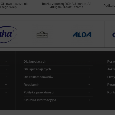
 Ofisowo jeszcze nie
Teczka z gumką DONAU, karton, A4,
Podkarp
li tego sklepu
400gsm, 3-skrz., czarna
Dla kupujących
Pora
Dla sprzedających
Jak 
Dla reklamodawców
Filmy
Regulamin
Pytan
Polityka prywatności
Kont
Klauzula informacyjna