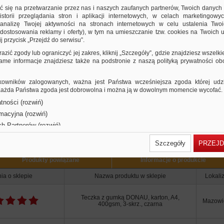
ładki
ić się na przetwarzanie przez nas i naszych zaufanych partnerów, Twoich danych
ormat: A4
storii przeglądania stron i aplikacji internetowych, w celach marketingowy
nalizę Twojej aktywności na stronach internetowych w celu ustalenia Twoi
ozmiar: 232x320mm
dostosowania reklamy i oferty), w tym na umieszczanie tzw. cookies na Twoich u
olor czarny
j przycisk „Przejdź do serwisu”.
e wersje produktu
razić zgody lub ograniczyć jej zakres, kliknij „Szczegóły”, gdzie znajdziesz wszelki
r
 same informacje znajdziesz także na podstronie z naszą polityką prywatności o
owników zalogowanych, ważna jest Państwa wcześniejsza zgoda której udzie
 Każda Państwa zgoda jest dobrowolna i można ją w dowolnym momencie wycofać.
tności (rozwiń)
rmacyjna (rozwiń)
Użytkownicy Ofis
ch Partnerów (rozwiń)
Szczegóły
PRZEJD
Produkty powiązane
Informacje o produkcie
ia o sklepie
Nazwa produktu w sklepie
Lokali
Teczka z gumką DONAU, karton, A4,
Mazowi
400gsm, 3-skrz., czarna