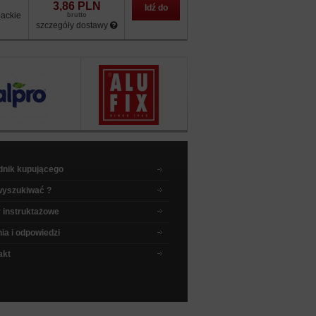
3,86 PLN
Idź do
ackie
brutto
szczegóły dostawy
sklepu
dnik kupującego
wyszukiwać ?
 instruktażowe
ia i odpowiedzi
akt