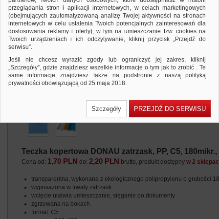
partnerów, Twoich danych osobowych, które udostępniasz w historii
przeglądania stron i aplikacji internetowych, w celach marketingowych
(obejmujących zautomatyzowaną analizę Twojej aktywności na stronach
internetowych w celu ustalenia Twoich potencjalnych zainteresowań dla
dostosowania reklamy i oferty), w tym na umieszczanie tzw. cookies na
Twoich urządzeniach i ich odczytywanie, kliknij przycisk „Przejdź do
serwisu”.
Jeśli nie chcesz wyrazić zgody lub ograniczyć jej zakres, kliknij
„Szczegóły”, gdzie znajdziesz wszelkie informacje o tym jak to zrobić . Te
same informacje znajdziesz także na podstronie z naszą polityką
prywatności obowiązującą od 25 maja 2018.
W przypadku użytkowników zalogowanych, ważna jest Państwa
wcześniejsza zgoda której udzieliliście podczas zakładania konta. Każda
Szczegóły
PRZEJDŹ DO SERWISU
Państwa zgoda jest dobrowolna i można ją w dowolnym momencie
wycofać.
Polityka prywatności (rozwiń)
Klauzula Informacyjna (rozwiń)
Teczka kopertowa DONAU zatrzask, PP, C5, 180mikr.,
Lista Zaufanych Partnerów (rozwiń)
1,70 PLN
2,20 PLN
Cena od:
do:
brutto, produkt dostępny
w 2 sklepa
transparentna, wykonana z ekologicznego polipropylenu o grubości 
wyposażona w trwały zatrzask
wcięcie ułatwia umieszczanie, sięganie po dokumenty
zgrzewana na bokach
format: C5