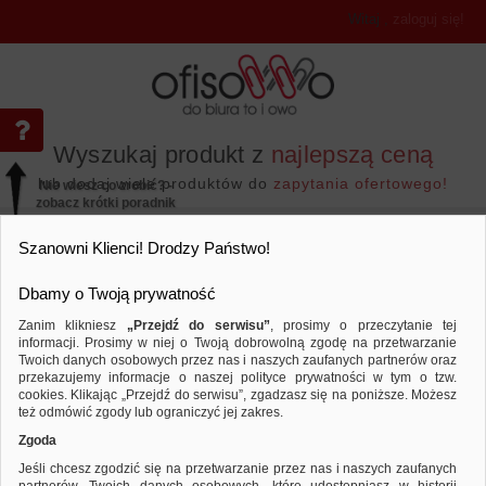
Witaj
,
zaloguj się!
Wyszukaj produkt z
najlepszą ceną
lub dodaj wiele produktów do
zapytania ofertowego!
Nie wiesz co zrobić? -
zobacz krótki poradnik
Przejdź do...
Szanowni Klienci! Drodzy Państwo!
Dbamy o Twoją prywatność
Zanim klikniesz
„Przejdź do serwisu”
, prosimy o przeczytanie tej
informacji. Prosimy w niej o Twoją dobrowolną zgodę na przetwarzanie
Twoich danych osobowych przez nas i naszych zaufanych partnerów oraz
przekazujemy informacje o naszej polityce prywatności w tym o tzw.
Archiwizacja dokumentów
Teczki płaskie
Porównaj produkt:
Teczka kopertowa DONAU zatrzask, P
cookies. Klikając „Przejdź do serwisu”, zgadzasz się na poniższe. Możesz
też odmówić zgody lub ograniczyć jej zakres.
Zgoda
Jeśli chcesz zgodzić się na przetwarzanie przez nas i naszych zaufanych