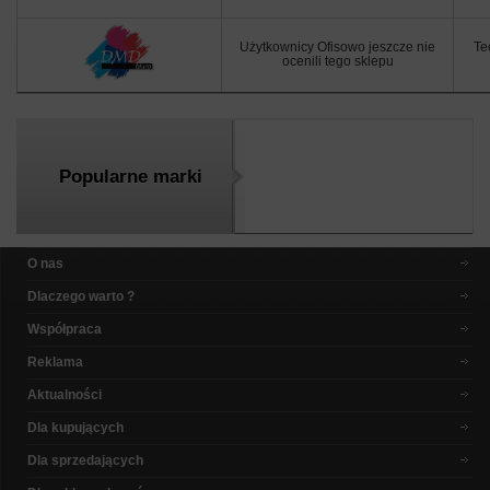
Użytkownicy Ofisowo jeszcze nie
Te
ocenili tego sklepu
Popularne marki
O nas
Dlaczego warto ?
Współpraca
Reklama
Aktualności
Dla kupujących
Dla sprzedających