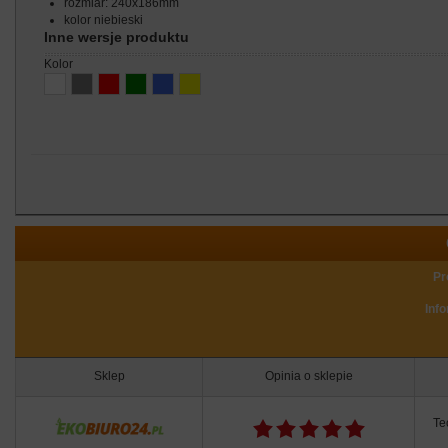
rozmiar: 240x186mm
kolor niebieski
Inne wersje produktu
kolor
Pr
Inf
Sklep
Opinia o sklepie
Te