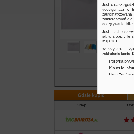
k
Jeśli chcesz zgodz
Inn
udostępniasz w hi
zautomatyzowaną a
kolo
zainteresowań dla 
odczytywanie, klikni
Jeśli nie chcesz wy
jak to zrobić . Te
maja 2018.
W przypadku użytk
zakładania konta.
Polityka prywa
Klauzula Info
Lista Zaufany
Gdzie kupić
Sklep
Opin