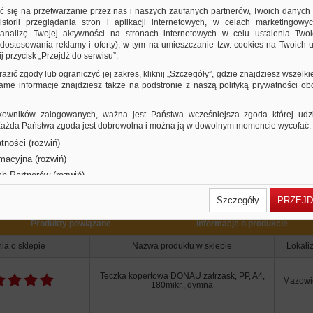
olor dymny
ić się na przetwarzanie przez nas i naszych zaufanych partnerów, Twoich danych
e wersje produktu
storii przeglądania stron i aplikacji internetowych, w celach marketingowy
nalizę Twojej aktywności na stronach internetowych w celu ustalenia Twoi
r
dostosowania reklamy i oferty), w tym na umieszczanie tzw. cookies na Twoich u
j przycisk „Przejdź do serwisu”.
razić zgody lub ograniczyć jej zakres, kliknij „Szczegóły”, gdzie znajdziesz wszelki
 same informacje znajdziesz także na podstronie z naszą polityką prywatności o
owników zalogowanych, ważna jest Państwa wcześniejsza zgoda której udzie
 Każda Państwa zgoda jest dobrowolna i można ją w dowolnym momencie wycofać.
tności (rozwiń)
rmacyjna (rozwiń)
Użytkownicy Ofis
ch Partnerów (rozwiń)
Szczegóły
PRZEJD
Produkty powiązane
Informacje o produkcie
ia o sklepie
Nazwa produktu w sklepie
Lokali
Teczka kopertowa DONAU zatrzask, PP, A4,
Mazowi
180mikr., dymna