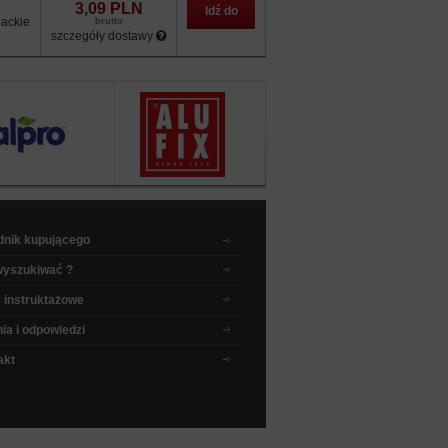
3,09 PLN
Idź do
ackie
brutto
szczegóły dostawy
sklepu
dnik kupującego
wyszukiwać ?
 instruktażowe
ia i odpowiedzi
akt