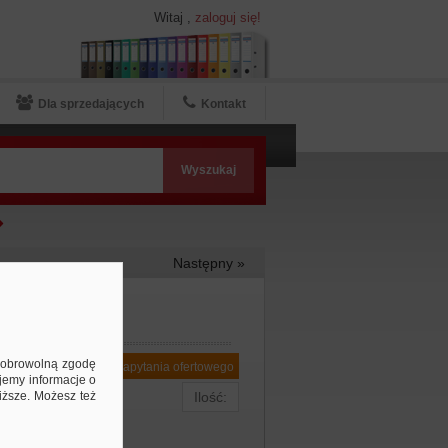
Witaj
,
zaloguj się!
Dla sprzedających
Kontakt
Następny »
ą dobrowolną zgodę
Dodaj do zapytania ofertowego
jemy informacje o
niższe. Możesz też