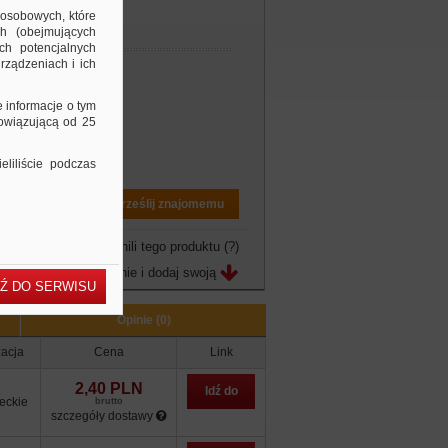
 osobowych, które
ch (obejmujących
ch potencjalnych
rządzeniach i ich
e informacje o tym
bowiązującą od 25
liliście podczas
Drukuj PDF
Prześlij znajomemu
owo jeszcze nie ocenili tego produktu
(?)
Zobacz opinie i dodaj swoją
Ź DO SERWISU
Opinie (0)
zacja
Cena
Link
2,40 PLN
Idź do
eckie
brutto
szczegóły dostawy
sklepu