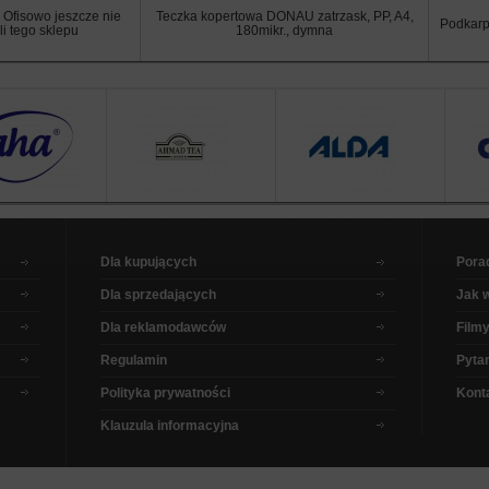
 Ofisowo jeszcze nie
Teczka kopertowa DONAU zatrzask, PP, A4,
Podkarp
li tego sklepu
180mikr., dymna
Dla kupujących
Pora
Dla sprzedających
Jak 
Dla reklamodawców
Filmy
Regulamin
Pytan
Polityka prywatności
Kont
Klauzula informacyjna