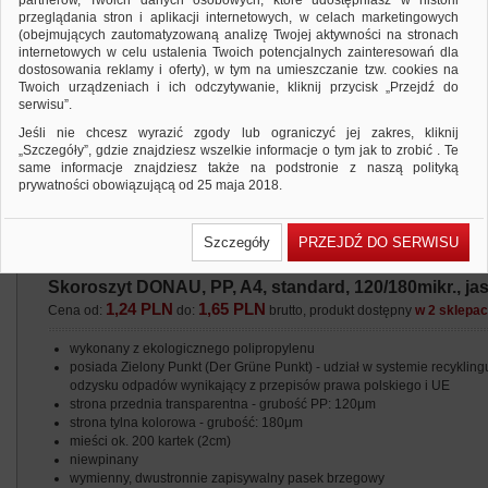
partnerów, Twoich danych osobowych, które udostępniasz w historii
przeglądania stron i aplikacji internetowych, w celach marketingowych
(obejmujących zautomatyzowaną analizę Twojej aktywności na stronach
internetowych w celu ustalenia Twoich potencjalnych zainteresowań dla
dostosowania reklamy i oferty), w tym na umieszczanie tzw. cookies na
Twoich urządzeniach i ich odczytywanie, kliknij przycisk „Przejdź do
serwisu”.
Jeśli nie chcesz wyrazić zgody lub ograniczyć jej zakres, kliknij
„Szczegóły”, gdzie znajdziesz wszelkie informacje o tym jak to zrobić . Te
same informacje znajdziesz także na podstronie z naszą polityką
prywatności obowiązującą od 25 maja 2018.
W przypadku użytkowników zalogowanych, ważna jest Państwa
wcześniejsza zgoda której udzieliliście podczas zakładania konta. Każda
Szczegóły
PRZEJDŹ DO SERWISU
Państwa zgoda jest dobrowolna i można ją w dowolnym momencie
wycofać.
Skoroszyt DONAU, PP, A4, standard, 120/180mikr., ja
Polityka prywatności (rozwiń)
1,24 PLN
1,65 PLN
Cena od:
do:
brutto, produkt dostępny
w 2 sklepa
Klauzula Informacyjna (rozwiń)
Lista Zaufanych Partnerów (rozwiń)
wykonany z ekologicznego polipropylenu
posiada Zielony Punkt (Der Grüne Punkt) - udział w systemie recyklingu
odzysku odpadów wynikający z przepisów prawa polskiego i UE
strona przednia transparentna - grubość PP: 120μm
strona tylna kolorowa - grubość: 180μm
mieści ok. 200 kartek (2cm)
niewpinany
wymienny, dwustronnie zapisywalny pasek brzegowy