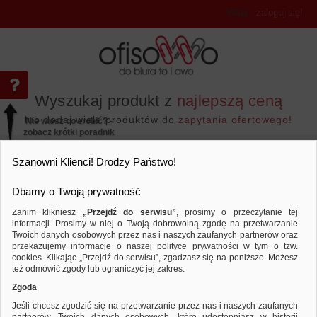
Witaj
,
zaloguj się!
Wyszukaj produkt z
najlepszą ceną
lub dodaj wiele produktów do
zapytania ofertowego!
Nie wiesz co zrobić? -
zobacz krótki poradnik
Przejdź do...
Szanowni Klienci! Drodzy Państwo!
Dbamy o Twoją prywatność
Zanim klikniesz
„Przejdź do serwisu”
, prosimy o przeczytanie tej
informacji. Prosimy w niej o Twoją dobrowolną zgodę na przetwarzanie
Twoich danych osobowych przez nas i naszych zaufanych partnerów oraz
przekazujemy informacje o naszej polityce prywatności w tym o tzw.
Archiwizacja dokumentów
Skoroszyty podstaw
Porównaj produkt:
Skoroszyt DONAU, PP, A4, standard, 
cookies. Klikając „Przejdź do serwisu”, zgadzasz się na poniższe. Możesz
jasnoniebieski
też odmówić zgody lub ograniczyć jej zakres.
Zgoda
Jeśli chcesz zgodzić się na przetwarzanie przez nas i naszych zaufanych