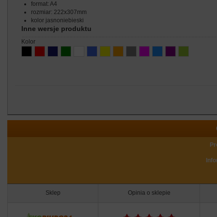
format: A4
rozmiar: 222x307mm
kolor jasnoniebieski
Inne wersje produktu
kolor
Pr
Inf
Sklep
Opinia o sklepie