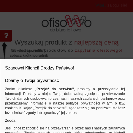
Witaj
,
zaloguj się!
Wyszukaj produkt z
najlepszą ceną
lub dodaj wiele produktów do
zapytania ofertowego!
Nie wiesz co zrobić? -
zobacz krótki poradnik
Przejdź do...
Szanowni Klienci! Drodzy Państwo!
Dbamy o Twoją prywatność
Zanim klikniesz
„Przejdź do serwisu”
, prosimy o przeczytanie tej
informacji. Prosimy w niej o Twoją dobrowolną zgodę na przetwarzanie
Twoich danych osobowych przez nas i naszych zaufanych partnerów oraz
przekazujemy informacje o naszej polityce prywatności w tym o tzw.
Archiwizacja dokumentów
Segregatory ringowe
Porównaj produkt:
Segregator ringowy DONAU, PP, A4/
cookies. Klikając „Przejdź do serwisu”, zgadzasz się na poniższe. Możesz
też odmówić zgody lub ograniczyć jej zakres.
Zgoda
Jeśli chcesz zgodzić się na przetwarzanie przez nas i naszych zaufanych