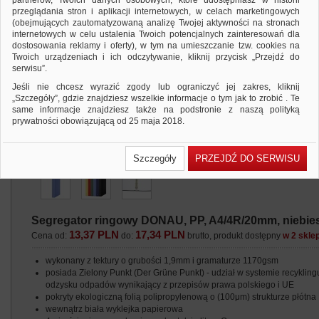
partnerów, Twoich danych osobowych, które udostępniasz w historii
przeglądania stron i aplikacji internetowych, w celach marketingowych
(obejmujących zautomatyzowaną analizę Twojej aktywności na stronach
internetowych w celu ustalenia Twoich potencjalnych zainteresowań dla
dostosowania reklamy i oferty), w tym na umieszczanie tzw. cookies na
Twoich urządzeniach i ich odczytywanie, kliknij przycisk „Przejdź do
serwisu”.
Jeśli nie chcesz wyrazić zgody lub ograniczyć jej zakres, kliknij
„Szczegóły”, gdzie znajdziesz wszelkie informacje o tym jak to zrobić . Te
same informacje znajdziesz także na podstronie z naszą polityką
prywatności obowiązującą od 25 maja 2018.
W przypadku użytkowników zalogowanych, ważna jest Państwa
wcześniejsza zgoda której udzieliliście podczas zakładania konta. Każda
Szczegóły
PRZEJDŹ DO SERWISU
Państwa zgoda jest dobrowolna i można ją w dowolnym momencie
wycofać.
Polityka prywatności (rozwiń)
Klauzula Informacyjna (rozwiń)
Segregator ringowy DONAU, PP, A4/4R/20mm, niebie
Lista Zaufanych Partnerów (rozwiń)
13,37 PLN
17,34 PLN
Cena od:
do:
brutto, produkt dostępny
w 2 skle
wykonany z tektury o grubości 1,9mm i gramaturze 1170gsm
posiada Zielony Punkt (Der Grüne Punkt) - udział w systemie recyklingu
odzysku odpadów wynikający z przepisów prawa polskiego i UE
pokryty ekologiczną folią polipropylenową o (100μm) strukturze płótna
wewnątrz biała wyklejka papierowa