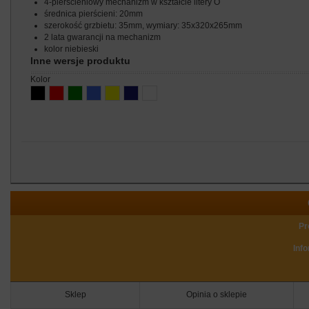
4-pierścieniowy mechanizm w kształcie litery O
średnica pierścieni: 20mm
szerokość grzbietu: 35mm, wymiary: 35x320x265mm
2 lata gwarancji na mechanizm
kolor niebieski
Inne wersje produktu
kolor
Pr
Inf
Sklep
Opinia o sklepie