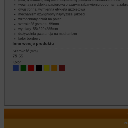
wewnątrz wyklejka papierowa o szarym zabarwieniu odporna na zabr
dwustronna, wymienna etykieta grzbietowa
mechanizm dźwigniowy najwyższej jakości
wzmocniony otwór na palec
szerokość grzbietu: 55mm
wymiary: 55x320x285mm
dożywotnia gwarancja na mechanizm
kolor bordowy
Inne wersje produktu
szerokość (mm)
75
55
kolor
Pr