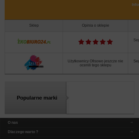
Inf
Sklep
Opinia o sklepie
Se
Użytkownicy Ofisowo jeszcze nie
Se
ocenili tego sklepu
Popularne marki
O nas
Dlaczego warto ?