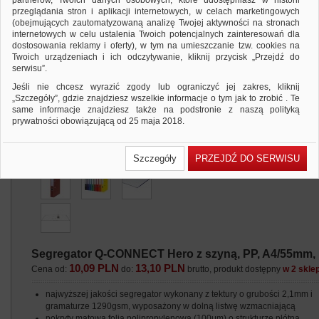
partnerów, Twoich danych osobowych, które udostępniasz w historii
przeglądania stron i aplikacji internetowych, w celach marketingowych
(obejmujących zautomatyzowaną analizę Twojej aktywności na stronach
internetowych w celu ustalenia Twoich potencjalnych zainteresowań dla
dostosowania reklamy i oferty), w tym na umieszczanie tzw. cookies na
Twoich urządzeniach i ich odczytywanie, kliknij przycisk „Przejdź do
serwisu”.
Jeśli nie chcesz wyrazić zgody lub ograniczyć jej zakres, kliknij
„Szczegóły”, gdzie znajdziesz wszelkie informacje o tym jak to zrobić . Te
same informacje znajdziesz także na podstronie z naszą polityką
prywatności obowiązującą od 25 maja 2018.
W przypadku użytkowników zalogowanych, ważna jest Państwa
wcześniejsza zgoda której udzieliliście podczas zakładania konta. Każda
Szczegóły
PRZEJDŹ DO SERWISU
Państwa zgoda jest dobrowolna i można ją w dowolnym momencie
wycofać.
Polityka prywatności (rozwiń)
Klauzula Informacyjna (rozwiń)
Lista Zaufanych Partnerów (rozwiń)
Segregator Q-CONNECT Hero z szyną, PP, A4/55mm,
10,09 PLN
13,10 PLN
Cena od:
do:
brutto, produkt dostępny
w 2 skle
najwyższej jakości segregator wykonany z tektury o grubości 2,1mm i
gramaturze 1290gsm, wyposażony w dolną listwę wzmacniającą
pokryty matową folią polipropylenową (100μm) o strukturze płótna