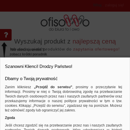
Witaj
,
zaloguj się!
Wyszukaj produkt z
najlepszą ceną
lub dodaj wiele produktów do
zapytania ofertowego!
Nie wiesz co zrobić? -
zobacz krótki poradnik
Przejdź do...
Szanowni Klienci! Drodzy Państwo!
Dbamy o Twoją prywatność
Zanim klikniesz
„Przejdź do serwisu”
, prosimy o przeczytanie tej
informacji. Prosimy w niej o Twoją dobrowolną zgodę na przetwarzanie
Twoich danych osobowych przez nas i naszych zaufanych partnerów oraz
przekazujemy informacje o naszej polityce prywatności w tym o tzw.
Archiwizacja dokumentów
Segregatory polipro
Porównaj produkt:
Segregator Q-CONNECT Hero z szyn
cookies. Klikając „Przejdź do serwisu”, zgadzasz się na poniższe. Możesz
A4/55mm, bordowy
też odmówić zgody lub ograniczyć jej zakres.
Zgoda
Jeśli chcesz zgodzić się na przetwarzanie przez nas i naszych zaufanych