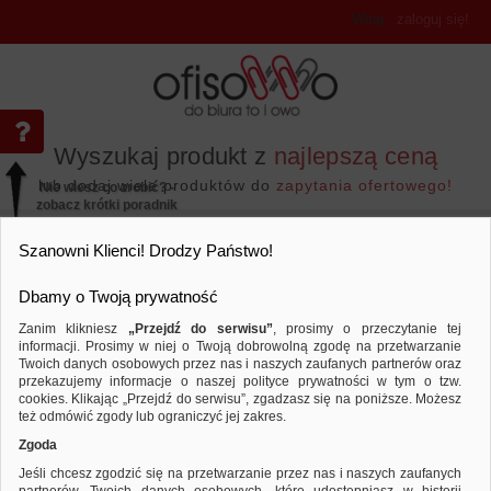
Witaj
,
zaloguj się!
Wyszukaj produkt z
najlepszą ceną
lub dodaj wiele produktów do
zapytania ofertowego!
Nie wiesz co zrobić? -
zobacz krótki poradnik
Przejdź do...
Szanowni Klienci! Drodzy Państwo!
Dbamy o Twoją prywatność
Zanim klikniesz
„Przejdź do serwisu”
, prosimy o przeczytanie tej
informacji. Prosimy w niej o Twoją dobrowolną zgodę na przetwarzanie
Twoich danych osobowych przez nas i naszych zaufanych partnerów oraz
przekazujemy informacje o naszej polityce prywatności w tym o tzw.
Archiwizacja dokumentów
Segregatory polipro
Porównaj produkt:
Segregator Q-CONNECT Hero, PP, A
cookies. Klikając „Przejdź do serwisu”, zgadzasz się na poniższe. Możesz
granatowy
też odmówić zgody lub ograniczyć jej zakres.
Zgoda
Jeśli chcesz zgodzić się na przetwarzanie przez nas i naszych zaufanych