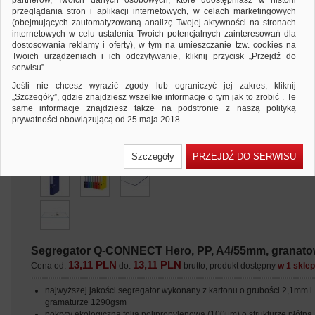
partnerów, Twoich danych osobowych, które udostępniasz w historii
przeglądania stron i aplikacji internetowych, w celach marketingowych
(obejmujących zautomatyzowaną analizę Twojej aktywności na stronach
internetowych w celu ustalenia Twoich potencjalnych zainteresowań dla
dostosowania reklamy i oferty), w tym na umieszczanie tzw. cookies na
Twoich urządzeniach i ich odczytywanie, kliknij przycisk „Przejdź do
serwisu”.
Jeśli nie chcesz wyrazić zgody lub ograniczyć jej zakres, kliknij
„Szczegóły”, gdzie znajdziesz wszelkie informacje o tym jak to zrobić . Te
same informacje znajdziesz także na podstronie z naszą polityką
prywatności obowiązującą od 25 maja 2018.
W przypadku użytkowników zalogowanych, ważna jest Państwa
wcześniejsza zgoda której udzieliliście podczas zakładania konta. Każda
Szczegóły
PRZEJDŹ DO SERWISU
Państwa zgoda jest dobrowolna i można ją w dowolnym momencie
wycofać.
Polityka prywatności (rozwiń)
Klauzula Informacyjna (rozwiń)
Lista Zaufanych Partnerów (rozwiń)
Segregator Q-CONNECT Hero, PP, A4/55mm, granat
13,11 PLN
13,11 PLN
Cena od:
do:
brutto, produkt dostępny
w 1 skle
najwyższej jakości segregator wykonany z kartonu o grubości 2,1mm i
gramaturze 1290gsm
pokryty ekologiczną folią polipropylenową (100μm) o strukturze płótna