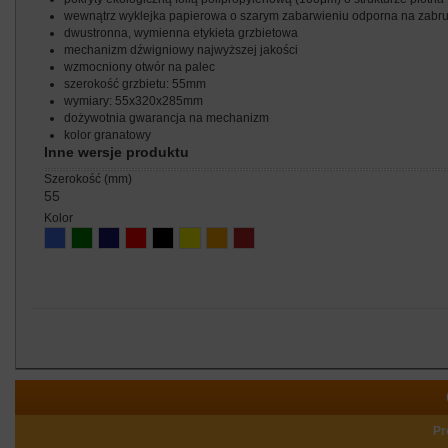
wewnątrz wyklejka papierowa o szarym zabarwieniu odporna na zabr
dwustronna, wymienna etykieta grzbietowa
mechanizm dźwigniowy najwyższej jakości
wzmocniony otwór na palec
szerokość grzbietu: 55mm
wymiary: 55x320x285mm
dożywotnia gwarancja na mechanizm
kolor granatowy
Inne wersje produktu
szerokość (mm)
55
kolor
Pr