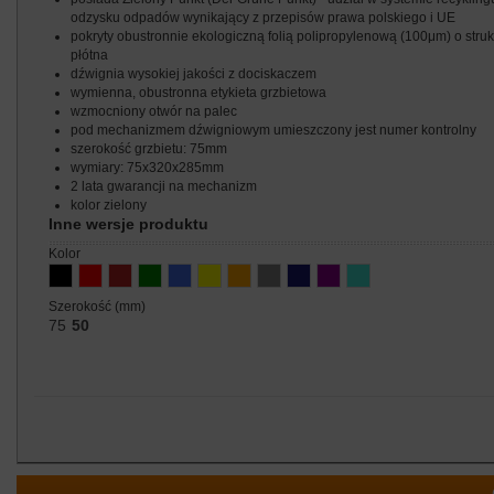
odzysku odpadów wynikający z przepisów prawa polskiego i UE
pokryty obustronnie ekologiczną folią polipropylenową (100μm) o struk
płótna
dźwignia wysokiej jakości z dociskaczem
wymienna, obustronna etykieta grzbietowa
wzmocniony otwór na palec
pod mechanizmem dźwigniowym umieszczony jest numer kontrolny
szerokość grzbietu: 75mm
wymiary: 75x320x285mm
2 lata gwarancji na mechanizm
kolor zielony
Inne wersje produktu
kolor
szerokość (mm)
75
50