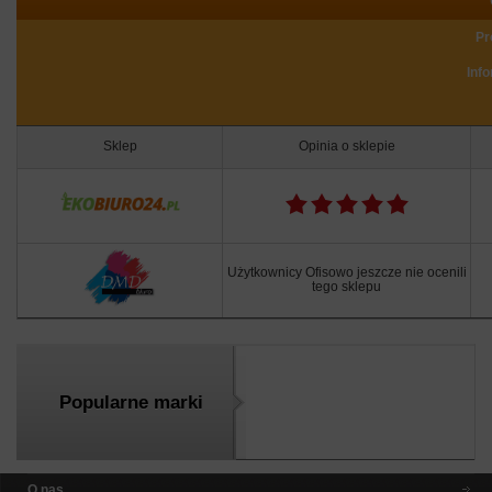
Pr
Inf
Sklep
Opinia o sklepie
Użytkownicy Ofisowo jeszcze nie ocenili
tego sklepu
Popularne marki
O nas