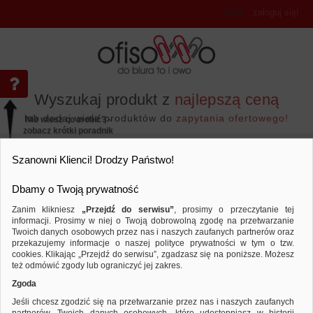
Witaj
,
zaloguj się!
Wyszukaj produkt z
najlepszą ceną
lub dodaj wiele produktów do
zapytania ofertowego!
Nie wiesz co zrobić? -
zobacz krótki poradnik
Przejdź do...
Szanowni Klienci! Drodzy Państwo!
Dbamy o Twoją prywatność
Zanim klikniesz
„Przejdź do serwisu”
, prosimy o przeczytanie tej
informacji. Prosimy w niej o Twoją dobrowolną zgodę na przetwarzanie
Twoich danych osobowych przez nas i naszych zaufanych partnerów oraz
przekazujemy informacje o naszej polityce prywatności w tym o tzw.
Archiwizacja dokumentów
Segregatory polipro
Porównaj produkt:
Segregator DONAU Premium, PP, A4
cookies. Klikając „Przejdź do serwisu”, zgadzasz się na poniższe. Możesz
też odmówić zgody lub ograniczyć jej zakres.
Zgoda
Jeśli chcesz zgodzić się na przetwarzanie przez nas i naszych zaufanych