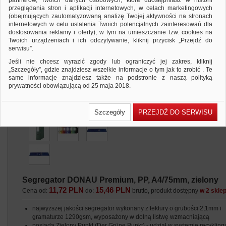
partnerów, Twoich danych osobowych, które udostępniasz w historii
przeglądania stron i aplikacji internetowych, w celach marketingowych
(obejmujących zautomatyzowaną analizę Twojej aktywności na stronach
internetowych w celu ustalenia Twoich potencjalnych zainteresowań dla
dostosowania reklamy i oferty), w tym na umieszczanie tzw. cookies na
Twoich urządzeniach i ich odczytywanie, kliknij przycisk „Przejdź do
serwisu”.
Jeśli nie chcesz wyrazić zgody lub ograniczyć jej zakres, kliknij
„Szczegóły”, gdzie znajdziesz wszelkie informacje o tym jak to zrobić . Te
same informacje znajdziesz także na podstronie z naszą polityką
prywatności obowiązującą od 25 maja 2018.
W przypadku użytkowników zalogowanych, ważna jest Państwa
wcześniejsza zgoda której udzieliliście podczas zakładania konta. Każda
Szczegóły
PRZEJDŹ DO SERWISU
Państwa zgoda jest dobrowolna i można ją w dowolnym momencie
wycofać.
Polityka prywatności (rozwiń)
Klauzula Informacyjna (rozwiń)
Lista Zaufanych Partnerów (rozwiń)
Segregator DONAU Premium, PP, A4/75mm, zielony
11,72 PLN
15,46 PLN
Cena od:
do:
brutto, produkt dostępny
w 2 skle
najwyższej jakości segregator wykonany z tektury o grubości 2,1mm i
gramaturze 1290gsm, wyposażony w dolną listwę wzmacniającą
posiada Zielony Punkt (Der Grüne Punkt) - udział w systemie recyklingu