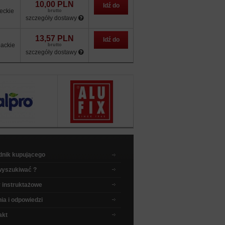
10,00 PLN
Idź do
eckie
brutto
szczegóły dostawy
sklepu
13,57 PLN
Idź do
ackie
brutto
szczegóły dostawy
sklepu
dnik kupującego
wyszukiwać ?
 instruktażowe
ia i odpowiedzi
akt