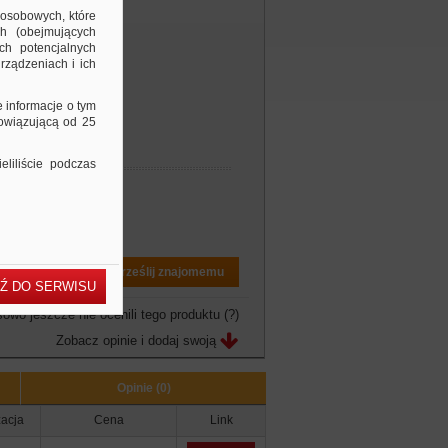
 osobowych, które
ch (obejmujących
ch potencjalnych
rządzeniach i ich
e informacje o tym
bowiązującą od 25
liliście podczas
Drukuj PDF
Prześlij znajomemu
Ź DO SERWISU
owo jeszcze nie ocenili tego produktu
(?)
Zobacz opinie i dodaj swoją
Opinie (0)
zacja
Cena
Link