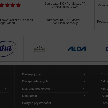
Segregator DONAU Master, PP,
Mazowi
A4/50mm, bordowy
isowo jeszcze nie ocenili
Segregator DONAU Master, PP,
Podkarp
tego sklepu
A4/50mm, bordowy
Dla kupujących
Pora
Dla sprzedających
Jak 
Dla reklamodawców
Filmy
Regulamin
Pytan
Polityka prywatności
Kont