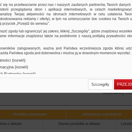
źwignia wysokiej jakości z dociskaczem
ić się na przetwarzanie przez nas i naszych zaufanych partnerów, Twoich danych
ymienna, obustronna etykieta grzbietowa
storii przeglądania stron i aplikacji internetowych, w celach marketingowy
nalizę Twojej aktywności na stronach internetowych w celu ustalenia Twoi
zmocniony otwór na palec
dostosowania reklamy i oferty), w tym na umieszczanie tzw. cookies na Twoich u
od mechanizmem dźwigniowym umieszczony jest numer kontrolny
j przycisk „Przejdź do serwisu”.
zerokość grzbietu: 50mm
ymiary: 50x320x285mm
razić zgody lub ograniczyć jej zakres, kliknij „Szczegóły”, gdzie znajdziesz wszelki
 lata gwarancji na mechanizm
 same informacje znajdziesz także na podstronie z naszą polityką prywatności o
olor bordowy
e wersje produktu
owników zalogowanych, ważna jest Państwa wcześniejsza zgoda której udzie
rokość (mm)
 Każda Państwa zgoda jest dobrowolna i można ją w dowolnym momencie wycofać.
50
tności (rozwiń)
r
rmacyjna (rozwiń)
ch Partnerów (rozwiń)
Szczegóły
PRZEJD
Użytkownicy Ofis
Produkty powiązane
Informacje o produkcie
inia o sklepie
Nazwa produktu w sklepie
Lokali