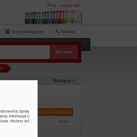
Witaj
,
zaloguj się!
Dla sprzedających
Kontakt
wy
Następny »
ą dobrowolną zgodę
Dodaj do zapytania ofertowego
jemy informacje o
niższe. Możesz też