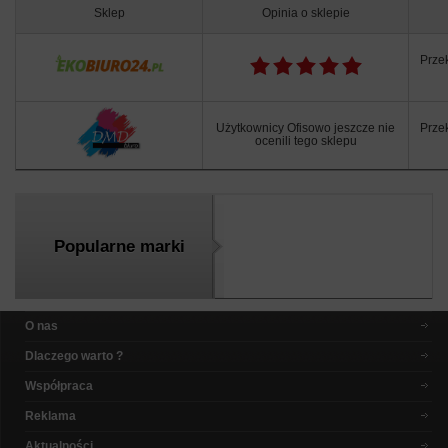
Sklep
Opinia o sklepie
Prze
Użytkownicy Ofisowo jeszcze nie
Prze
ocenili tego sklepu
Popularne marki
O nas
Dlaczego warto ?
Współpraca
Reklama
Aktualności