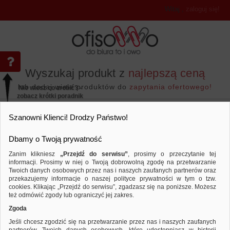
Witaj
,
zaloguj się!
Wyszukaj produkt z
najlepszą ceną
lub dodaj wiele produktów do
zapytania ofertowego!
Nie wiesz co zrobić? -
zobacz krótki poradnik
Przejdź do...
Szanowni Klienci! Drodzy Państwo!
Dbamy o Twoją prywatność
Zanim klikniesz
„Przejdź do serwisu”
, prosimy o przeczytanie tej
informacji. Prosimy w niej o Twoją dobrowolną zgodę na przetwarzanie
Twoich danych osobowych przez nas i naszych zaufanych partnerów oraz
przekazujemy informacje o naszej polityce prywatności w tym o tzw.
Archiwizacja dokumentów
Przekładki kartonowe
Porównaj produkt:
Przekładka DONAU, karton, A4, 235x3
cookies. Klikając „Przejdź do serwisu”, zgadzasz się na poniższe. Możesz
perforacją, zielona
też odmówić zgody lub ograniczyć jej zakres.
Zgoda
Jeśli chcesz zgodzić się na przetwarzanie przez nas i naszych zaufanych