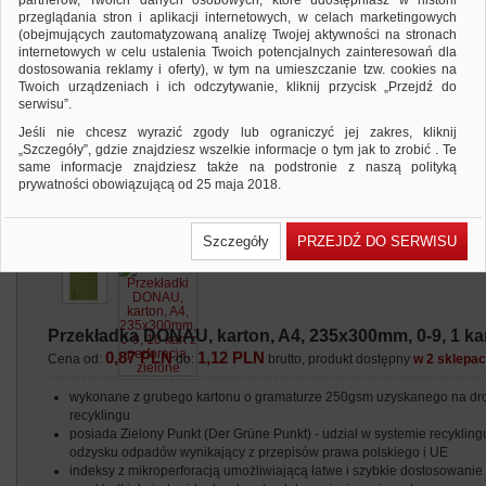
partnerów, Twoich danych osobowych, które udostępniasz w historii
przeglądania stron i aplikacji internetowych, w celach marketingowych
(obejmujących zautomatyzowaną analizę Twojej aktywności na stronach
internetowych w celu ustalenia Twoich potencjalnych zainteresowań dla
dostosowania reklamy i oferty), w tym na umieszczanie tzw. cookies na
Twoich urządzeniach i ich odczytywanie, kliknij przycisk „Przejdź do
serwisu”.
Jeśli nie chcesz wyrazić zgody lub ograniczyć jej zakres, kliknij
„Szczegóły”, gdzie znajdziesz wszelkie informacje o tym jak to zrobić . Te
same informacje znajdziesz także na podstronie z naszą polityką
prywatności obowiązującą od 25 maja 2018.
W przypadku użytkowników zalogowanych, ważna jest Państwa
wcześniejsza zgoda której udzieliliście podczas zakładania konta. Każda
Szczegóły
PRZEJDŹ DO SERWISU
Państwa zgoda jest dobrowolna i można ją w dowolnym momencie
wycofać.
Polityka prywatności (rozwiń)
Klauzula Informacyjna (rozwiń)
Przekładka DONAU, karton, A4, 235x300mm, 0-9, 1 kart
Lista Zaufanych Partnerów (rozwiń)
0,87 PLN
1,12 PLN
Cena od:
do:
brutto, produkt dostępny
w 2 sklepa
wykonane z grubego kartonu o gramaturze 250gsm uzyskanego na dr
recyklingu
posiada Zielony Punkt (Der Grüne Punkt) - udział w systemie recyklingu
odzysku odpadów wynikający z przepisów prawa polskiego i UE
indeksy z mikroperforacją umożliwiającą łatwe i szybkie dostosowanie