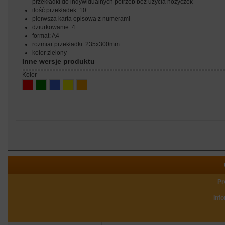
przekładki do indywidualnych potrzeb bez użycia nożyczek
ilość przekładek: 10
pierwsza karta opisowa z numerami
dziurkowanie: 4
format: A4
rozmiar przekładki: 235x300mm
kolor zielony
Inne wersje produktu
kolor
Pr
Inf