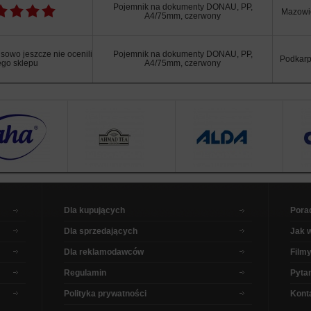
Pojemnik na dokumenty DONAU, PP,
Mazowi
A4/75mm, czerwony
sowo jeszcze nie ocenili
Pojemnik na dokumenty DONAU, PP,
Podkarp
ego sklepu
A4/75mm, czerwony
Dla kupujących
Pora
Dla sprzedających
Jak 
Dla reklamodawców
Filmy
Regulamin
Pytan
Polityka prywatności
Kont