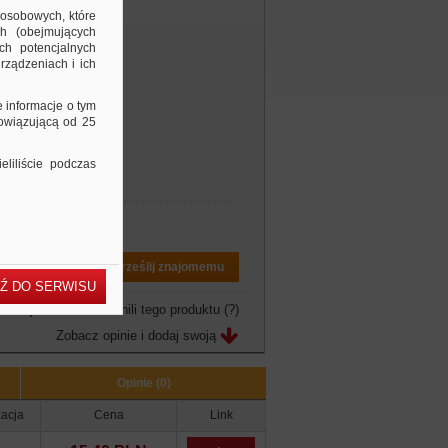
 osobowych, które
ch (obejmujących
ch potencjalnych
rządzeniach i ich
e informacje o tym
bowiązującą od 25
liliście podczas
Drukuj PDF
Prześlij znajomemu
Ź DO SERWISU
owo jeszcze nie ocenili tego produktu
(?)
Zobacz opinie i dodaj swoją
Opinie (0)
zacja
Cena
Link