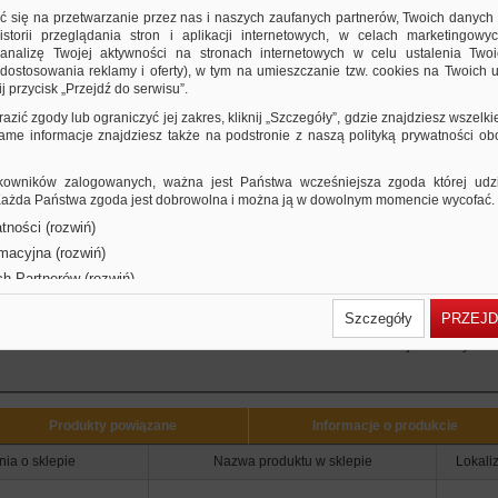
zerokość grzbietu: 75mm
ić się na przetwarzanie przez nas i naszych zaufanych partnerów, Twoich danych
ojemność: do 750 kartek o gramaturze 80gsm
storii przeglądania stron i aplikacji internetowych, w celach marketingowy
nalizę Twojej aktywności na stronach internetowych w celu ustalenia Twoi
dpowiada jakością segregatorom - po ustawieniu na półce, nie do
dostosowania reklamy i oferty), w tym na umieszczanie tzw. cookies na Twoich u
dróżnienia od klasycznych segregatorów
j przycisk „Przejdź do serwisu”.
osiada wycięcie na palec do wygodnego wkładania / zdejmowania pojemnika
 półki
razić zgody lub ograniczyć jej zakres, kliknij „Szczegóły”, gdzie znajdziesz wszelki
awiera wymienną etykietę grzbietową
 same informacje znajdziesz także na podstronie z naszą polityką prywatności o
kładany – bardzo prosty w montażu
ymiary: 75x320x245mm
owników zalogowanych, ważna jest Państwa wcześniejsza zgoda której udzie
olor czerwony
 Każda Państwa zgoda jest dobrowolna i można ją w dowolnym momencie wycofać.
e wersje produktu
tności (rozwiń)
r
rmacyjna (rozwiń)
ch Partnerów (rozwiń)
Szczegóły
PRZEJD
Użytkownicy Ofis
Produkty powiązane
Informacje o produkcie
nia o sklepie
Nazwa produktu w sklepie
Lokali