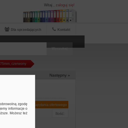
Witaj
,
zaloguj się!
Dla sprzedających
Kontakt
/75mm, czerwony
Następny »
ą dobrowolną zgodę
Dodaj do zapytania ofertowego
jemy informacje o
niższe. Możesz też