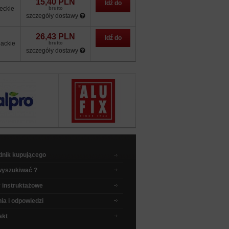
15,40 PLN
Idź do
eckie
brutto
szczegóły dostawy
sklepu
26,43 PLN
Idź do
ackie
brutto
szczegóły dostawy
sklepu
dnik kupującego
wyszukiwać ?
 instruktażowe
ia i odpowiedzi
akt