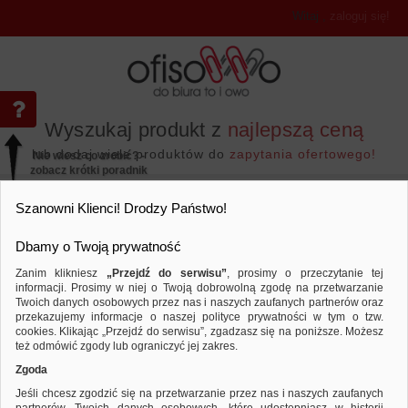
Witaj
,
zaloguj się!
Wyszukaj produkt z
najlepszą ceną
lub dodaj wiele produktów do
zapytania ofertowego!
Nie wiesz co zrobić? -
zobacz krótki poradnik
Przejdź do...
Szanowni Klienci! Drodzy Państwo!
Dbamy o Twoją prywatność
Zanim klikniesz
„Przejdź do serwisu”
, prosimy o przeczytanie tej
informacji. Prosimy w niej o Twoją dobrowolną zgodę na przetwarzanie
Twoich danych osobowych przez nas i naszych zaufanych partnerów oraz
przekazujemy informacje o naszej polityce prywatności w tym o tzw.
Akcesoria komputerowe
Torby, teczki i plecaki
Porównaj produkt:
Plecak WENGER Chasma, 16", 240x
cookies. Klikając „Przejdź do serwisu”, zgadzasz się na poniższe. Możesz
też odmówić zgody lub ograniczyć jej zakres.
Zgoda
Jeśli chcesz zgodzić się na przetwarzanie przez nas i naszych zaufanych