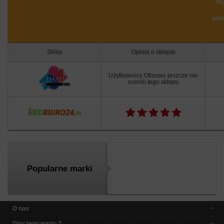
Pr
Inf
Sklep
Opinia o sklepie
Użytkownicy Ofisowo jeszcze nie
ocenili tego sklepu
Popularne marki
O nas
Dlaczego warto ?