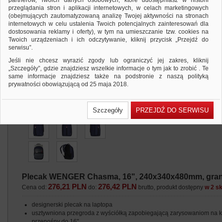
partnerów, Twoich danych osobowych, które udostępniasz w historii
przeglądania stron i aplikacji internetowych, w celach marketingowych
(obejmujących zautomatyzowaną analizę Twojej aktywności na stronach
internetowych w celu ustalenia Twoich potencjalnych zainteresowań dla
dostosowania reklamy i oferty), w tym na umieszczanie tzw. cookies na
Twoich urządzeniach i ich odczytywanie, kliknij przycisk „Przejdź do
serwisu”.
Jeśli nie chcesz wyrazić zgody lub ograniczyć jej zakres, kliknij
„Szczegóły”, gdzie znajdziesz wszelkie informacje o tym jak to zrobić . Te
same informacje znajdziesz także na podstronie z naszą polityką
prywatności obowiązującą od 25 maja 2018.
W przypadku użytkowników zalogowanych, ważna jest Państwa
wcześniejsza zgoda której udzieliliście podczas zakładania konta. Każda
Szczegóły
PRZEJDŹ DO SERWISU
Państwa zgoda jest dobrowolna i można ją w dowolnym momencie
wycofać.
Polityka prywatności (rozwiń)
Klauzula Informacyjna (rozwiń)
Lista Zaufanych Partnerów (rozwiń)
Plecak WENGER Chasma, 16", 240x340x480mm, gra
276,21 PLN
276,42 PLN
Cena od:
do:
brutto, produkt dostępny
w 2 s
designerski plecak na laptopa
usztywniona przegroda z wyściółką zapobiegającą zarysowaniom na 
przenośny do 16"