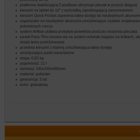
platforma stabilizująca CaseBase utrzymuje plecak w pozycji stojącej
kieszeń na tablet do 10" z wyściółką zapobiegającą zarysowaniom
kieszeń Quick Pocket zapewnia łatwy dostęp do niezbędnych akcesor
organizator na niezbędne akcesoria umożliwiające szybkie znajdowan
potrzebnych rzeczy
system Airflow ułatwia przepływ powietrza podczas noszenia plecaka
pasek Pass-Thru wsuwa się na system uchwytu bagażu na kółkach, uł
dzięki temu podróżowanie
przednia kieszeń z klamrą umożliwiająca łatwy dostęp
amortyzujące paski naramienne
waga: 0,92 kg
pojemność: 21 l
wymiary: 240x340x480mm
materiał: poliester
gwarancja: 5 lat
kolor: granatowy