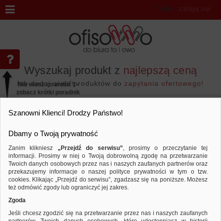
Witaj
,
zaloguj się!
Wyszukaj produkt z
najlepszą ceną
lub dodaj wiele produktów do
zapytania ofertowego!
Nie wiesz co zrobić? -
zobacz krótki poradnik
Przejdź do...
Szanowni Klienci! Drodzy Państwo!
Dbamy o Twoją prywatność
Zanim klikniesz
„Przejdź do serwisu”
, prosimy o przeczytanie tej
informacji. Prosimy w niej o Twoją dobrowolną zgodę na przetwarzanie
Marka DONAU
Twoich danych osobowych przez nas i naszych zaufanych partnerów oraz
przekazujemy informacje o naszej polityce prywatności w tym o tzw.
Sortuj według
Porównaj
cookies. Klikając „Przejdź do serwisu”, zgadzasz się na poniższe. Możesz
też odmówić zgody lub ograniczyć jej zakres.
Zgoda
Jeśli chcesz zgodzić się na przetwarzanie przez nas i naszych zaufanych