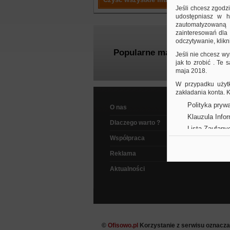
Jeśli chcesz zgodz
udostępniasz w hi
zautomatyzowaną a
zainteresowań dla 
odczytywanie, klikni
Popularne marki
Jeśli nie chcesz wy
jak to zrobić . Te
maja 2018.
W przypadku użytk
zakładania konta.
Polityka prywa
O nas
Klauzula Info
Dlaczego warto ?
Lista Zaufany
Współpraca
Reklama
Aktualności
©
Ofisowo.pl
Korzystanie z serwisu oznacz