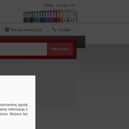
Witaj
,
zaloguj się!
Dla sprzedających
Kontakt
e
ą dobrowolną zgodę
jemy informacje o
niższe. Możesz też