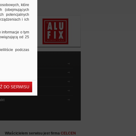
 osobowych, które
ch (obejmujących
ch potencjalnych
rządzeniach i ich
e informacje o tym
bowiązującą od 25
liliście podczas
dnik kupującego
wyszukiwać ?
 instruktażowe
Ź DO SERWISU
ia i odpowiedzi
akt
Właścicielem serwisu jest firma
CELCEN