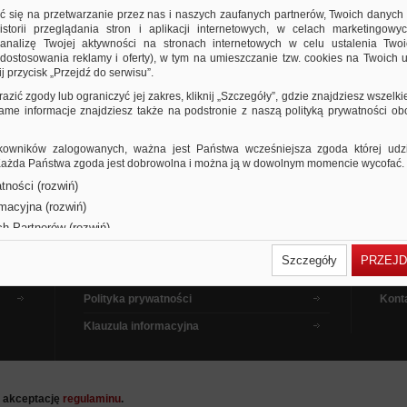
ić się na przetwarzanie przez nas i naszych zaufanych partnerów, Twoich danych
storii przeglądania stron i aplikacji internetowych, w celach marketingowy
nalizę Twojej aktywności na stronach internetowych w celu ustalenia Twoi
dostosowania reklamy i oferty), w tym na umieszczanie tzw. cookies na Twoich u
j przycisk „Przejdź do serwisu”.
razić zgody lub ograniczyć jej zakres, kliknij „Szczegóły”, gdzie znajdziesz wszelki
 same informacje znajdziesz także na podstronie z naszą polityką prywatności o
owników zalogowanych, ważna jest Państwa wcześniejsza zgoda której udzie
 Każda Państwa zgoda jest dobrowolna i można ją w dowolnym momencie wycofać.
tności (rozwiń)
Dla kupujących
Pora
rmacyjna (rozwiń)
Dla sprzedających
Jak 
ch Partnerów (rozwiń)
Dla reklamodawców
Filmy
Szczegóły
PRZEJD
Regulamin
Pytan
Polityka prywatności
Kont
Klauzula informacyjna
a akceptację
regulaminu
.