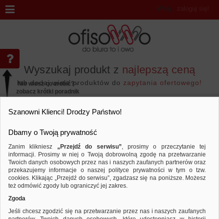
Witaj
,
zaloguj się!
Wyszukaj produkt z
najlepszą ceną
lub dodaj wiele produktów do
zapytania ofertowego!
Nie wiesz co zrobić? -
zobacz krótki poradnik
Przejdź do...
Szanowni Klienci! Drodzy Państwo!
Dbamy o Twoją prywatność
Zanim klikniesz
„Przejdź do serwisu”
, prosimy o przeczytanie tej
informacji. Prosimy w niej o Twoją dobrowolną zgodę na przetwarzanie
Wyniki wyszukiwania
Twoich danych osobowych przez nas i naszych zaufanych partnerów oraz
przekazujemy informacje o naszej polityce prywatności w tym o tzw.
cookies. Klikając „Przejdź do serwisu”, zgadzasz się na poniższe. Możesz
też odmówić zgody lub ograniczyć jej zakres.
Nie odnaleziono produktów wg przyjętych kryteriów
Zgoda
PODPOWIEDZI
Jeśli chcesz zgodzić się na przetwarzanie przez nas i naszych zaufanych
Zmień kryteria wyszukiwania zaznaczając inne filtry i wyszukaj