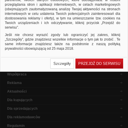
partnerów, Twoich danych osobowych, które udostępniasz w historii
ponownie
przeglądania stron i aplikacji internetowych, w celach marketingowych
Sprawdź, czy wszystkie słowa zostały poprawnie napisane.
(obejmujących zautomatyzowaną analizę Twojej aktywności na stronach
Spróbuj użyć innych słów kluczowych.
internetowych w celu ustalenia Twoich potencjalnych zainteresowań dla
dostosowania reklamy i oferty), w tym na umieszczanie tzw. cookies na
Twoich urządzeniach i ich odczytywanie, kliknij przycisk „Przejdź do
serwisu”.
Popularne marki
Jeśli nie chcesz wyrazić zgody lub ograniczyć jej zakres, kliknij
„Szczegóły”, gdzie znajdziesz wszelkie informacje o tym jak to zrobić . Te
same informacje znajdziesz także na podstronie z naszą polityką
prywatności obowiązującą od 25 maja 2018.
W przypadku użytkowników zalogowanych, ważna jest Państwa
O nas
wcześniejsza zgoda której udzieliliście podczas zakładania konta. Każda
Szczegóły
PRZEJDŹ DO SERWISU
Państwa zgoda jest dobrowolna i można ją w dowolnym momencie
Dlaczego warto ?
wycofać.
Współpraca
Polityka prywatności (rozwiń)
Reklama
Klauzula Informacyjna (rozwiń)
Lista Zaufanych Partnerów (rozwiń)
Aktualności
Dla kupujących
Dla sprzedających
Dla reklamodawców
Regulamin