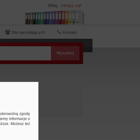
Witaj
,
zaloguj się!
Dla sprzedających
Kontakt
e
ą dobrowolną zgodę
jemy informacje o
niższe. Możesz też