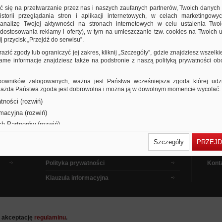
ić się na przetwarzanie przez nas i naszych zaufanych partnerów, Twoich danych
storii przeglądania stron i aplikacji internetowych, w celach marketingowy
nalizę Twojej aktywności na stronach internetowych w celu ustalenia Twoi
dostosowania reklamy i oferty), w tym na umieszczanie tzw. cookies na Twoich u
j przycisk „Przejdź do serwisu”.
razić zgody lub ograniczyć jej zakres, kliknij „Szczegóły”, gdzie znajdziesz wszelki
 same informacje znajdziesz także na podstronie z naszą polityką prywatności o
owników zalogowanych, ważna jest Państwa wcześniejsza zgoda której udzie
 Każda Państwa zgoda jest dobrowolna i można ją w dowolnym momencie wycofać.
tności (rozwiń)
Dla kupujących
Pora
rmacyjna (rozwiń)
Dla sprzedających
Jak 
ch Partnerów (rozwiń)
Dla reklamodawców
Filmy
Szczegóły
PRZEJD
Regulamin
Pytan
Polityka prywatności
Kont
Klauzula informacyjna
a akceptację
regulaminu
.