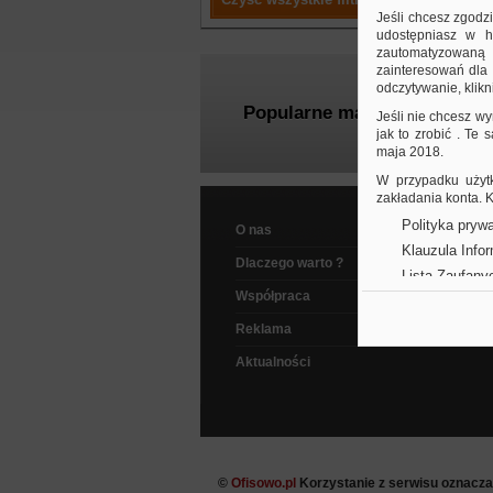
Jeśli chcesz zgodz
udostępniasz w hi
zautomatyzowaną a
zainteresowań dla 
odczytywanie, klikni
Popularne marki
Jeśli nie chcesz wy
jak to zrobić . Te
maja 2018.
W przypadku użytk
zakładania konta.
Polityka prywa
O nas
Klauzula Info
Dlaczego warto ?
Lista Zaufany
Współpraca
Reklama
Aktualności
©
Ofisowo.pl
Korzystanie z serwisu oznacz