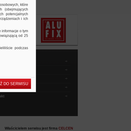
 osobowych, które
ch (obejmujących
ch potencjalnych
rządzeniach i ich
e informacje o tym
bowiązującą od 25
liliście podczas
dnik kupującego
wyszukiwać ?
 instruktażowe
Ź DO SERWISU
ia i odpowiedzi
akt
Właścicielem serwisu jest firma
CELCEN