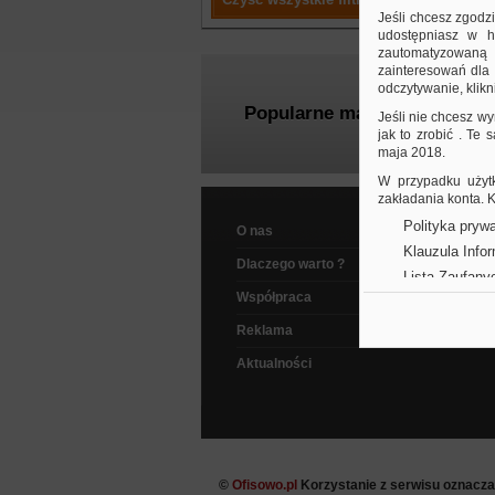
Jeśli chcesz zgodz
udostępniasz w hi
zautomatyzowaną a
zainteresowań dla 
odczytywanie, klikni
Popularne marki
Jeśli nie chcesz wy
jak to zrobić . Te
maja 2018.
W przypadku użytk
zakładania konta.
Polityka prywa
O nas
Klauzula Info
Dlaczego warto ?
Lista Zaufany
Współpraca
Reklama
Aktualności
©
Ofisowo.pl
Korzystanie z serwisu oznacz