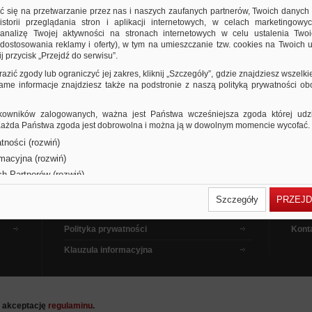
ić się na przetwarzanie przez nas i naszych zaufanych partnerów, Twoich danych
storii przeglądania stron i aplikacji internetowych, w celach marketingowy
nalizę Twojej aktywności na stronach internetowych w celu ustalenia Twoi
dostosowania reklamy i oferty), w tym na umieszczanie tzw. cookies na Twoich u
j przycisk „Przejdź do serwisu”.
razić zgody lub ograniczyć jej zakres, kliknij „Szczegóły”, gdzie znajdziesz wszelki
 same informacje znajdziesz także na podstronie z naszą polityką prywatności o
owników zalogowanych, ważna jest Państwa wcześniejsza zgoda której udzie
 Każda Państwa zgoda jest dobrowolna i można ją w dowolnym momencie wycofać.
tności (rozwiń)
Dla kupujących
Pora
rmacyjna (rozwiń)
Dla sprzedających
Jak 
ch Partnerów (rozwiń)
Dla reklamodawców
Filmy
Szczegóły
PRZEJD
Regulamin
Pytan
Polityka prywatności
Kont
Klauzula informacyjna
a akceptację
regulaminu
.