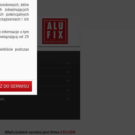
 osobowych, które
ch (obejmujących
ch potencjalnych
rządzeniach i ich
e informacje o tym
bowiązującą od 25
liliście podczas
dnik kupującego
wyszukiwać ?
 instruktażowe
Ź DO SERWISU
ia i odpowiedzi
akt
Właścicielem serwisu jest firma
CELCEN