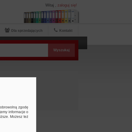
Witaj
,
zaloguj się!
Dla sprzedających
Kontakt
e
ą dobrowolną zgodę
jemy informacje o
niższe. Możesz też