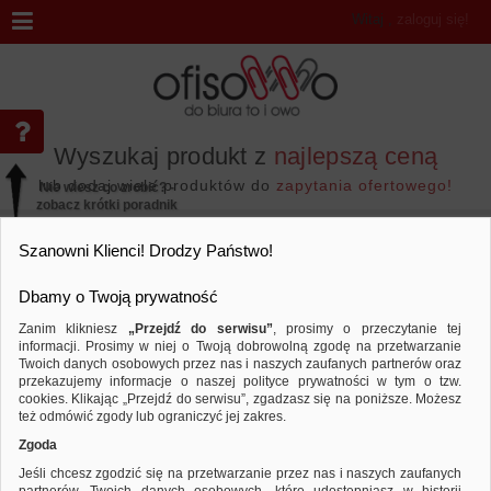
Witaj
,
zaloguj się!
Wyszukaj produkt z
najlepszą ceną
lub dodaj wiele produktów do
zapytania ofertowego!
Nie wiesz co zrobić? -
zobacz krótki poradnik
Przejdź do...
Szanowni Klienci! Drodzy Państwo!
Dbamy o Twoją prywatność
Zanim klikniesz
„Przejdź do serwisu”
, prosimy o przeczytanie tej
informacji. Prosimy w niej o Twoją dobrowolną zgodę na przetwarzanie
Wyniki wyszukiwania
Twoich danych osobowych przez nas i naszych zaufanych partnerów oraz
przekazujemy informacje o naszej polityce prywatności w tym o tzw.
cookies. Klikając „Przejdź do serwisu”, zgadzasz się na poniższe. Możesz
też odmówić zgody lub ograniczyć jej zakres.
Nie odnaleziono produktów wg przyjętych kryteriów
Zgoda
PODPOWIEDZI
Jeśli chcesz zgodzić się na przetwarzanie przez nas i naszych zaufanych
Zmień kryteria wyszukiwania zaznaczając inne filtry i wyszukaj