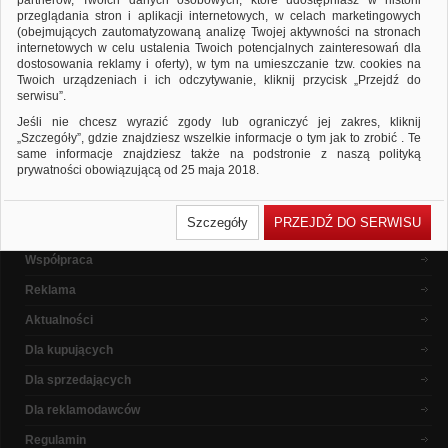
partnerów, Twoich danych osobowych, które udostępniasz w historii
ponownie
przeglądania stron i aplikacji internetowych, w celach marketingowych
Sprawdź, czy wszystkie słowa zostały poprawnie napisane.
(obejmujących zautomatyzowaną analizę Twojej aktywności na stronach
Spróbuj użyć innych słów kluczowych.
internetowych w celu ustalenia Twoich potencjalnych zainteresowań dla
dostosowania reklamy i oferty), w tym na umieszczanie tzw. cookies na
Twoich urządzeniach i ich odczytywanie, kliknij przycisk „Przejdź do
serwisu”.
Popularne marki
Jeśli nie chcesz wyrazić zgody lub ograniczyć jej zakres, kliknij
„Szczegóły”, gdzie znajdziesz wszelkie informacje o tym jak to zrobić . Te
same informacje znajdziesz także na podstronie z naszą polityką
prywatności obowiązującą od 25 maja 2018.
W przypadku użytkowników zalogowanych, ważna jest Państwa
O nas
wcześniejsza zgoda której udzieliliście podczas zakładania konta. Każda
Szczegóły
PRZEJDŹ DO SERWISU
Państwa zgoda jest dobrowolna i można ją w dowolnym momencie
Dlaczego warto ?
wycofać.
Współpraca
Polityka prywatności (rozwiń)
Reklama
Klauzula Informacyjna (rozwiń)
Lista Zaufanych Partnerów (rozwiń)
Aktualności
Dla kupujących
Dla sprzedających
Dla reklamodawców
Regulamin