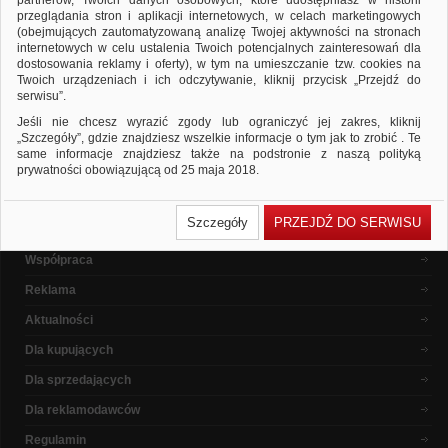
partnerów, Twoich danych osobowych, które udostępniasz w historii
ponownie
przeglądania stron i aplikacji internetowych, w celach marketingowych
Sprawdź, czy wszystkie słowa zostały poprawnie napisane.
(obejmujących zautomatyzowaną analizę Twojej aktywności na stronach
Spróbuj użyć innych słów kluczowych.
internetowych w celu ustalenia Twoich potencjalnych zainteresowań dla
dostosowania reklamy i oferty), w tym na umieszczanie tzw. cookies na
Twoich urządzeniach i ich odczytywanie, kliknij przycisk „Przejdź do
serwisu”.
Popularne marki
Jeśli nie chcesz wyrazić zgody lub ograniczyć jej zakres, kliknij
„Szczegóły”, gdzie znajdziesz wszelkie informacje o tym jak to zrobić . Te
same informacje znajdziesz także na podstronie z naszą polityką
prywatności obowiązującą od 25 maja 2018.
W przypadku użytkowników zalogowanych, ważna jest Państwa
O nas
wcześniejsza zgoda której udzieliliście podczas zakładania konta. Każda
Szczegóły
PRZEJDŹ DO SERWISU
Państwa zgoda jest dobrowolna i można ją w dowolnym momencie
Dlaczego warto ?
wycofać.
Współpraca
Polityka prywatności (rozwiń)
Reklama
Klauzula Informacyjna (rozwiń)
Lista Zaufanych Partnerów (rozwiń)
Aktualności
Dla kupujących
Dla sprzedających
Dla reklamodawców
Regulamin