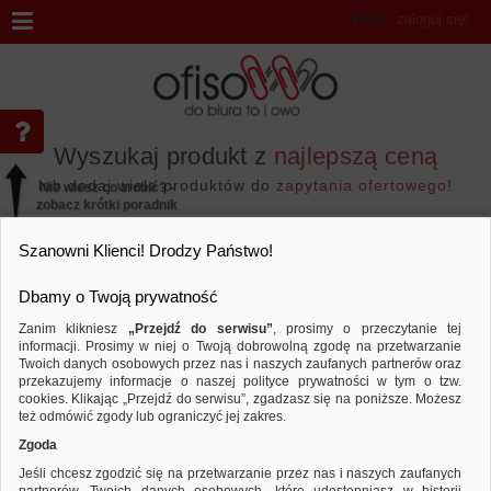
Witaj
,
zaloguj się!
Wyszukaj produkt z
najlepszą ceną
lub dodaj wiele produktów do
zapytania ofertowego!
Nie wiesz co zrobić? -
zobacz krótki poradnik
Przejdź do...
Szanowni Klienci! Drodzy Państwo!
Dbamy o Twoją prywatność
Zanim klikniesz
„Przejdź do serwisu”
, prosimy o przeczytanie tej
informacji. Prosimy w niej o Twoją dobrowolną zgodę na przetwarzanie
Wyniki wyszukiwania
Twoich danych osobowych przez nas i naszych zaufanych partnerów oraz
przekazujemy informacje o naszej polityce prywatności w tym o tzw.
cookies. Klikając „Przejdź do serwisu”, zgadzasz się na poniższe. Możesz
też odmówić zgody lub ograniczyć jej zakres.
Nie odnaleziono produktów wg przyjętych kryteriów
Zgoda
PODPOWIEDZI
Jeśli chcesz zgodzić się na przetwarzanie przez nas i naszych zaufanych
Zmień kryteria wyszukiwania zaznaczając inne filtry i wyszukaj