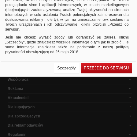
partnerów, Twoich danych osobowych, które udostępniasz w historii
ponownie
przeglądania stron i aplikacji internetowych, w celach marketingowych
Sprawdź, czy wszystkie słowa zostały poprawnie napisane.
(obejmujących zautomatyzowaną analizę Twojej aktywności na stronach
Spróbuj użyć innych słów kluczowych.
internetowych w celu ustalenia Twoich potencjalnych zainteresowań dla
dostosowania reklamy i oferty), w tym na umieszczanie tzw. cookies na
Twoich urządzeniach i ich odczytywanie, kliknij przycisk „Przejdź do
serwisu”.
Popularne marki
Jeśli nie chcesz wyrazić zgody lub ograniczyć jej zakres, kliknij
„Szczegóły”, gdzie znajdziesz wszelkie informacje o tym jak to zrobić . Te
same informacje znajdziesz także na podstronie z naszą polityką
prywatności obowiązującą od 25 maja 2018.
W przypadku użytkowników zalogowanych, ważna jest Państwa
O nas
wcześniejsza zgoda której udzieliliście podczas zakładania konta. Każda
Szczegóły
PRZEJDŹ DO SERWISU
Państwa zgoda jest dobrowolna i można ją w dowolnym momencie
Dlaczego warto ?
wycofać.
Współpraca
Polityka prywatności (rozwiń)
Reklama
Klauzula Informacyjna (rozwiń)
Lista Zaufanych Partnerów (rozwiń)
Aktualności
Dla kupujących
Dla sprzedających
Dla reklamodawców
Regulamin