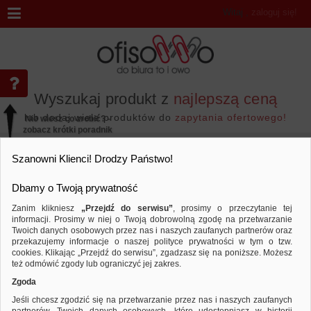
Witaj
,
zaloguj się!
Wyszukaj produkt z
najlepszą ceną
lub dodaj wiele produktów do
zapytania ofertowego!
Nie wiesz co zrobić? -
zobacz krótki poradnik
Przejdź do...
Szanowni Klienci! Drodzy Państwo!
Dbamy o Twoją prywatność
Zanim klikniesz
„Przejdź do serwisu”
, prosimy o przeczytanie tej
informacji. Prosimy w niej o Twoją dobrowolną zgodę na przetwarzanie
Wyniki wyszukiwania
Twoich danych osobowych przez nas i naszych zaufanych partnerów oraz
przekazujemy informacje o naszej polityce prywatności w tym o tzw.
cookies. Klikając „Przejdź do serwisu”, zgadzasz się na poniższe. Możesz
też odmówić zgody lub ograniczyć jej zakres.
Nie odnaleziono produktów wg przyjętych kryteriów
Zgoda
PODPOWIEDZI
Jeśli chcesz zgodzić się na przetwarzanie przez nas i naszych zaufanych
Zmień kryteria wyszukiwania zaznaczając inne filtry i wyszukaj