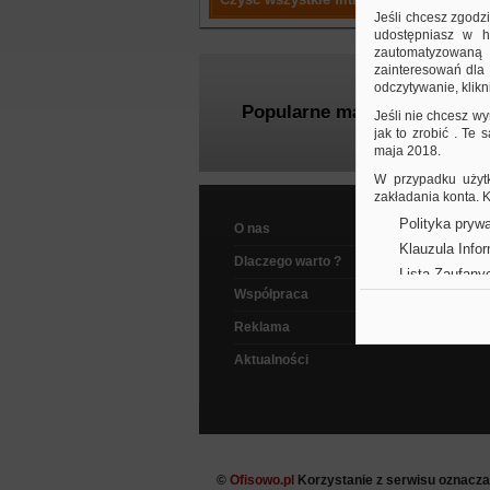
Jeśli chcesz zgodz
udostępniasz w hi
zautomatyzowaną a
zainteresowań dla 
odczytywanie, klikni
Popularne marki
Jeśli nie chcesz wy
jak to zrobić . Te
maja 2018.
W przypadku użytk
zakładania konta.
Polityka prywa
O nas
Klauzula Info
Dlaczego warto ?
Lista Zaufany
Współpraca
Reklama
Aktualności
©
Ofisowo.pl
Korzystanie z serwisu oznacz