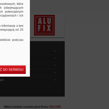
 osobowych, które
ch (obejmujących
ch potencjalnych
rządzeniach i ich
e informacje o tym
bowiązującą od 25
liliście podczas
dnik kupującego
wyszukiwać ?
 instruktażowe
Ź DO SERWISU
ia i odpowiedzi
akt
Właścicielem serwisu jest firma
CELCEN