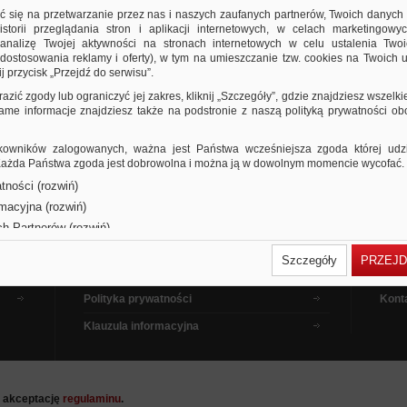
ić się na przetwarzanie przez nas i naszych zaufanych partnerów, Twoich danych
storii przeglądania stron i aplikacji internetowych, w celach marketingowy
nalizę Twojej aktywności na stronach internetowych w celu ustalenia Twoi
dostosowania reklamy i oferty), w tym na umieszczanie tzw. cookies na Twoich u
j przycisk „Przejdź do serwisu”.
razić zgody lub ograniczyć jej zakres, kliknij „Szczegóły”, gdzie znajdziesz wszelki
 same informacje znajdziesz także na podstronie z naszą polityką prywatności o
owników zalogowanych, ważna jest Państwa wcześniejsza zgoda której udzie
 Każda Państwa zgoda jest dobrowolna i można ją w dowolnym momencie wycofać.
tności (rozwiń)
Dla kupujących
Pora
rmacyjna (rozwiń)
Dla sprzedających
Jak 
ch Partnerów (rozwiń)
Dla reklamodawców
Filmy
Szczegóły
PRZEJD
Regulamin
Pytan
Polityka prywatności
Kont
Klauzula informacyjna
a akceptację
regulaminu
.