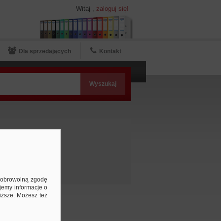
Witaj
,
zaloguj się!
Dla sprzedających
Kontakt
e
ą dobrowolną zgodę
jemy informacje o
niższe. Możesz też