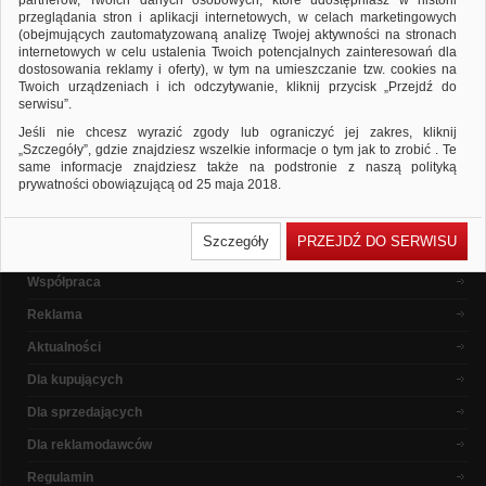
partnerów, Twoich danych osobowych, które udostępniasz w historii
ponownie
przeglądania stron i aplikacji internetowych, w celach marketingowych
Sprawdź, czy wszystkie słowa zostały poprawnie napisane.
(obejmujących zautomatyzowaną analizę Twojej aktywności na stronach
Spróbuj użyć innych słów kluczowych.
internetowych w celu ustalenia Twoich potencjalnych zainteresowań dla
dostosowania reklamy i oferty), w tym na umieszczanie tzw. cookies na
Twoich urządzeniach i ich odczytywanie, kliknij przycisk „Przejdź do
serwisu”.
Popularne marki
Jeśli nie chcesz wyrazić zgody lub ograniczyć jej zakres, kliknij
„Szczegóły”, gdzie znajdziesz wszelkie informacje o tym jak to zrobić . Te
same informacje znajdziesz także na podstronie z naszą polityką
prywatności obowiązującą od 25 maja 2018.
W przypadku użytkowników zalogowanych, ważna jest Państwa
O nas
wcześniejsza zgoda której udzieliliście podczas zakładania konta. Każda
Szczegóły
PRZEJDŹ DO SERWISU
Państwa zgoda jest dobrowolna i można ją w dowolnym momencie
Dlaczego warto ?
wycofać.
Współpraca
Polityka prywatności (rozwiń)
Reklama
Klauzula Informacyjna (rozwiń)
Lista Zaufanych Partnerów (rozwiń)
Aktualności
Dla kupujących
Dla sprzedających
Dla reklamodawców
Regulamin