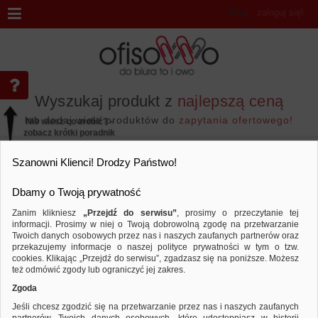
Witaj
,
zaloguj się!
Wyszukaj produkt z
najlepszą ceną
lub dodaj wiele produktów do
zapytania ofertowego!
Nie wiesz co zrobić? -
zobacz krótki poradnik
Przejdź do...
Szanowni Klienci! Drodzy Państwo!
Dbamy o Twoją prywatność
Zanim klikniesz
„Przejdź do serwisu”
, prosimy o przeczytanie tej
informacji. Prosimy w niej o Twoją dobrowolną zgodę na przetwarzanie
Wyniki wyszukiwania
Twoich danych osobowych przez nas i naszych zaufanych partnerów oraz
przekazujemy informacje o naszej polityce prywatności w tym o tzw.
cookies. Klikając „Przejdź do serwisu”, zgadzasz się na poniższe. Możesz
też odmówić zgody lub ograniczyć jej zakres.
Nie odnaleziono produktów wg przyjętych kryteriów
Zgoda
PODPOWIEDZI
Jeśli chcesz zgodzić się na przetwarzanie przez nas i naszych zaufanych
Zmień kryteria wyszukiwania zaznaczając inne filtry i wyszukaj