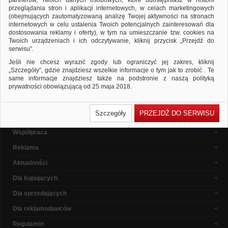
partnerów, Twoich danych osobowych, które udostępniasz w historii
ponownie
przeglądania stron i aplikacji internetowych, w celach marketingowych
Sprawdź, czy wszystkie słowa zostały poprawnie napisane.
(obejmujących zautomatyzowaną analizę Twojej aktywności na stronach
Spróbuj użyć innych słów kluczowych.
internetowych w celu ustalenia Twoich potencjalnych zainteresowań dla
dostosowania reklamy i oferty), w tym na umieszczanie tzw. cookies na
Twoich urządzeniach i ich odczytywanie, kliknij przycisk „Przejdź do
serwisu”.
Popularne marki
Jeśli nie chcesz wyrazić zgody lub ograniczyć jej zakres, kliknij
„Szczegóły”, gdzie znajdziesz wszelkie informacje o tym jak to zrobić . Te
same informacje znajdziesz także na podstronie z naszą polityką
prywatności obowiązującą od 25 maja 2018.
W przypadku użytkowników zalogowanych, ważna jest Państwa
O nas
wcześniejsza zgoda której udzieliliście podczas zakładania konta. Każda
Szczegóły
PRZEJDŹ DO SERWISU
Państwa zgoda jest dobrowolna i można ją w dowolnym momencie
Dlaczego warto ?
wycofać.
Współpraca
Polityka prywatności (rozwiń)
Reklama
Klauzula Informacyjna (rozwiń)
Lista Zaufanych Partnerów (rozwiń)
Aktualności
Dla kupujących
Dla sprzedających
Dla reklamodawców
Regulamin