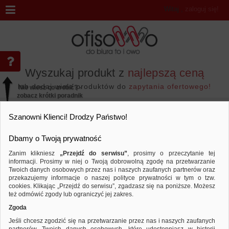
Witaj
,
zaloguj się!
Wyszukaj produkt z
najlepszą ceną
lub dodaj wiele produktów do
zapytania ofertowego!
Nie wiesz co zrobić? -
zobacz krótki poradnik
Przejdź do...
Szanowni Klienci! Drodzy Państwo!
Dbamy o Twoją prywatność
Zanim klikniesz
„Przejdź do serwisu”
, prosimy o przeczytanie tej
informacji. Prosimy w niej o Twoją dobrowolną zgodę na przetwarzanie
Wyniki wyszukiwania
Twoich danych osobowych przez nas i naszych zaufanych partnerów oraz
przekazujemy informacje o naszej polityce prywatności w tym o tzw.
cookies. Klikając „Przejdź do serwisu”, zgadzasz się na poniższe. Możesz
też odmówić zgody lub ograniczyć jej zakres.
Nie odnaleziono produktów wg przyjętych kryteriów
Zgoda
PODPOWIEDZI
Jeśli chcesz zgodzić się na przetwarzanie przez nas i naszych zaufanych
Zmień kryteria wyszukiwania zaznaczając inne filtry i wyszukaj