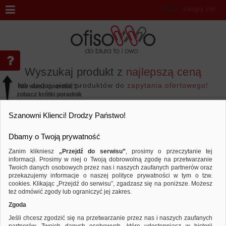
Witaj
,
zaloguj się!
Wyszukaj produkt z
najlepszą ceną
lub dodaj wiele produktów do
zapytania ofertowego!
Nie wiesz co zrobić? -
zobacz krótki poradnik
Przejdź do...
Szanowni Klienci! Drodzy Państwo!
Dbamy o Twoją prywatność
Zanim klikniesz
„Przejdź do serwisu”
, prosimy o przeczytanie tej
informacji. Prosimy w niej o Twoją dobrowolną zgodę na przetwarzanie
Wyniki wyszukiwania
Twoich danych osobowych przez nas i naszych zaufanych partnerów oraz
przekazujemy informacje o naszej polityce prywatności w tym o tzw.
cookies. Klikając „Przejdź do serwisu”, zgadzasz się na poniższe. Możesz
też odmówić zgody lub ograniczyć jej zakres.
Nie odnaleziono produktów wg przyjętych kryteriów
Zgoda
PODPOWIEDZI
Jeśli chcesz zgodzić się na przetwarzanie przez nas i naszych zaufanych
Zmień kryteria wyszukiwania zaznaczając inne filtry i wyszukaj