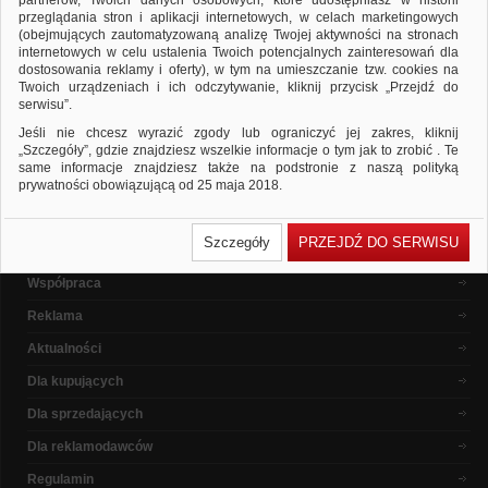
partnerów, Twoich danych osobowych, które udostępniasz w historii
ponownie
przeglądania stron i aplikacji internetowych, w celach marketingowych
Sprawdź, czy wszystkie słowa zostały poprawnie napisane.
(obejmujących zautomatyzowaną analizę Twojej aktywności na stronach
Spróbuj użyć innych słów kluczowych.
internetowych w celu ustalenia Twoich potencjalnych zainteresowań dla
dostosowania reklamy i oferty), w tym na umieszczanie tzw. cookies na
Twoich urządzeniach i ich odczytywanie, kliknij przycisk „Przejdź do
serwisu”.
Popularne marki
Jeśli nie chcesz wyrazić zgody lub ograniczyć jej zakres, kliknij
„Szczegóły”, gdzie znajdziesz wszelkie informacje o tym jak to zrobić . Te
same informacje znajdziesz także na podstronie z naszą polityką
prywatności obowiązującą od 25 maja 2018.
W przypadku użytkowników zalogowanych, ważna jest Państwa
O nas
wcześniejsza zgoda której udzieliliście podczas zakładania konta. Każda
Szczegóły
PRZEJDŹ DO SERWISU
Państwa zgoda jest dobrowolna i można ją w dowolnym momencie
Dlaczego warto ?
wycofać.
Współpraca
Polityka prywatności (rozwiń)
Reklama
Klauzula Informacyjna (rozwiń)
Lista Zaufanych Partnerów (rozwiń)
Aktualności
Dla kupujących
Dla sprzedających
Dla reklamodawców
Regulamin