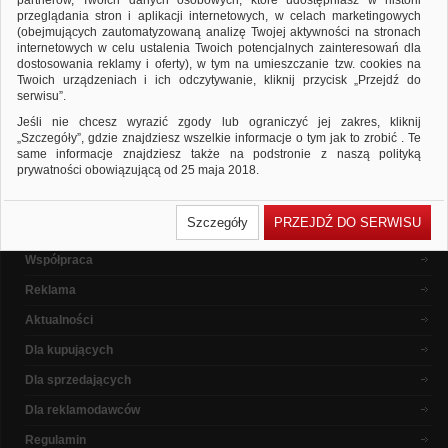
partnerów, Twoich danych osobowych, które udostępniasz w historii
ponownie
przeglądania stron i aplikacji internetowych, w celach marketingowych
Sprawdź, czy wszystkie słowa zostały poprawnie napisane.
(obejmujących zautomatyzowaną analizę Twojej aktywności na stronach
Spróbuj użyć innych słów kluczowych.
internetowych w celu ustalenia Twoich potencjalnych zainteresowań dla
dostosowania reklamy i oferty), w tym na umieszczanie tzw. cookies na
Twoich urządzeniach i ich odczytywanie, kliknij przycisk „Przejdź do
serwisu”.
Popularne marki
Jeśli nie chcesz wyrazić zgody lub ograniczyć jej zakres, kliknij
„Szczegóły”, gdzie znajdziesz wszelkie informacje o tym jak to zrobić . Te
same informacje znajdziesz także na podstronie z naszą polityką
prywatności obowiązującą od 25 maja 2018.
W przypadku użytkowników zalogowanych, ważna jest Państwa
O nas
wcześniejsza zgoda której udzieliliście podczas zakładania konta. Każda
Szczegóły
PRZEJDŹ DO SERWISU
Państwa zgoda jest dobrowolna i można ją w dowolnym momencie
Dlaczego warto ?
wycofać.
Współpraca
Polityka prywatności (rozwiń)
Reklama
Klauzula Informacyjna (rozwiń)
Lista Zaufanych Partnerów (rozwiń)
Aktualności
Dla kupujących
Dla sprzedających
Dla reklamodawców
Regulamin