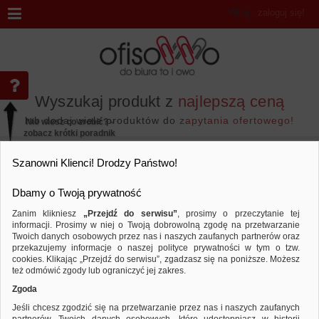
Witaj
,
zaloguj się!
Wyszukaj produkt z
najlepszą ceną
lub dodaj wiele produktów do
zapytania ofertowego!
Nie wiesz co zrobić? -
zobacz krótki poradnik
Przejdź do...
Szanowni Klienci! Drodzy Państwo!
Dbamy o Twoją prywatność
Zanim klikniesz
„Przejdź do serwisu”
, prosimy o przeczytanie tej
informacji. Prosimy w niej o Twoją dobrowolną zgodę na przetwarzanie
Wyniki wyszukiwania
Twoich danych osobowych przez nas i naszych zaufanych partnerów oraz
przekazujemy informacje o naszej polityce prywatności w tym o tzw.
cookies. Klikając „Przejdź do serwisu”, zgadzasz się na poniższe. Możesz
też odmówić zgody lub ograniczyć jej zakres.
Nie odnaleziono produktów wg przyjętych kryteriów
Zgoda
PODPOWIEDZI
Jeśli chcesz zgodzić się na przetwarzanie przez nas i naszych zaufanych
Zmień kryteria wyszukiwania zaznaczając inne filtry i wyszukaj