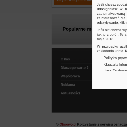
Jeśli chcesz zgodz
udostępniasz w hi
zautomatyzowaną a
zainteresowań dla 
odczytywanie, klikni
Popularne marki
Jeśli nie chcesz wy
jak to zrobić . Te
maja 2018.
W przypadku użytk
zakładania konta.
Polityka prywa
O nas
Klauzula Info
Dlaczego warto ?
Lista Zaufany
Współpraca
Reklama
Aktualności
©
Ofisowo.pl
Korzystanie z serwisu oznacz