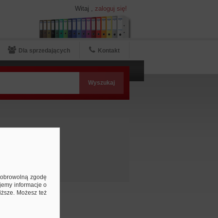
Witaj
,
zaloguj się!
Dla sprzedających
Kontakt
e
ą dobrowolną zgodę
jemy informacje o
niższe. Możesz też