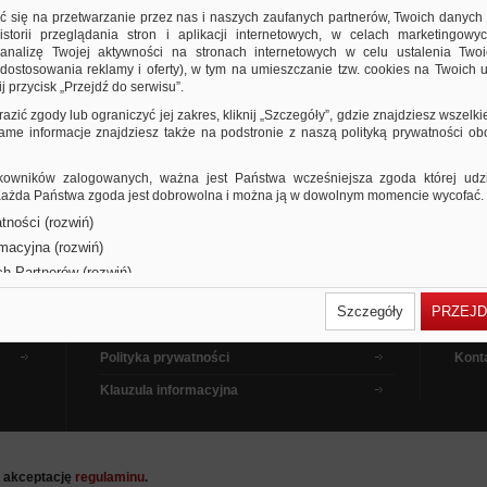
ić się na przetwarzanie przez nas i naszych zaufanych partnerów, Twoich danych
storii przeglądania stron i aplikacji internetowych, w celach marketingowy
nalizę Twojej aktywności na stronach internetowych w celu ustalenia Twoi
dostosowania reklamy i oferty), w tym na umieszczanie tzw. cookies na Twoich u
j przycisk „Przejdź do serwisu”.
razić zgody lub ograniczyć jej zakres, kliknij „Szczegóły”, gdzie znajdziesz wszelki
 same informacje znajdziesz także na podstronie z naszą polityką prywatności o
owników zalogowanych, ważna jest Państwa wcześniejsza zgoda której udzie
 Każda Państwa zgoda jest dobrowolna i można ją w dowolnym momencie wycofać.
tności (rozwiń)
Dla kupujących
Pora
rmacyjna (rozwiń)
Dla sprzedających
Jak 
ch Partnerów (rozwiń)
Dla reklamodawców
Filmy
Szczegóły
PRZEJD
Regulamin
Pytan
Polityka prywatności
Kont
Klauzula informacyjna
a akceptację
regulaminu
.