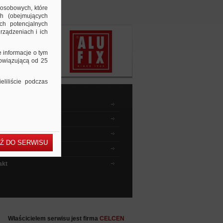
 osobowych, które
ch (obejmujących
ch potencjalnych
rządzeniach i ich
e informacje o tym
bowiązującą od 25
liliście podczas
dnik kupującego
wyszukiwać ?
 instruktażowe
Ź DO SERWISU
ia i odpowiedzi
akt
Właścicielem serwisu jest firma
CELCEN