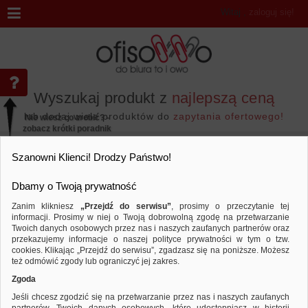
Witaj
,
zaloguj się!
Wyszukaj produkt z
najlepszą ceną
lub dodaj wiele produktów do
zapytania ofertowego!
Nie wiesz co zrobić? -
zobacz krótki poradnik
Przejdź do...
Szanowni Klienci! Drodzy Państwo!
Dbamy o Twoją prywatność
Zanim klikniesz
„Przejdź do serwisu”
, prosimy o przeczytanie tej
informacji. Prosimy w niej o Twoją dobrowolną zgodę na przetwarzanie
Wyniki wyszukiwania
Twoich danych osobowych przez nas i naszych zaufanych partnerów oraz
przekazujemy informacje o naszej polityce prywatności w tym o tzw.
cookies. Klikając „Przejdź do serwisu”, zgadzasz się na poniższe. Możesz
też odmówić zgody lub ograniczyć jej zakres.
Nie odnaleziono produktów wg przyjętych kryteriów
Zgoda
PODPOWIEDZI
Jeśli chcesz zgodzić się na przetwarzanie przez nas i naszych zaufanych
Zmień kryteria wyszukiwania zaznaczając inne filtry i wyszukaj