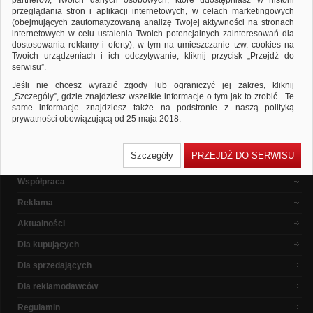
partnerów, Twoich danych osobowych, które udostępniasz w historii
ponownie
przeglądania stron i aplikacji internetowych, w celach marketingowych
Sprawdź, czy wszystkie słowa zostały poprawnie napisane.
(obejmujących zautomatyzowaną analizę Twojej aktywności na stronach
Spróbuj użyć innych słów kluczowych.
internetowych w celu ustalenia Twoich potencjalnych zainteresowań dla
dostosowania reklamy i oferty), w tym na umieszczanie tzw. cookies na
Twoich urządzeniach i ich odczytywanie, kliknij przycisk „Przejdź do
serwisu”.
Popularne marki
Jeśli nie chcesz wyrazić zgody lub ograniczyć jej zakres, kliknij
„Szczegóły”, gdzie znajdziesz wszelkie informacje o tym jak to zrobić . Te
same informacje znajdziesz także na podstronie z naszą polityką
prywatności obowiązującą od 25 maja 2018.
W przypadku użytkowników zalogowanych, ważna jest Państwa
O nas
wcześniejsza zgoda której udzieliliście podczas zakładania konta. Każda
Szczegóły
PRZEJDŹ DO SERWISU
Państwa zgoda jest dobrowolna i można ją w dowolnym momencie
Dlaczego warto ?
wycofać.
Współpraca
Polityka prywatności (rozwiń)
Reklama
Klauzula Informacyjna (rozwiń)
Lista Zaufanych Partnerów (rozwiń)
Aktualności
Dla kupujących
Dla sprzedających
Dla reklamodawców
Regulamin