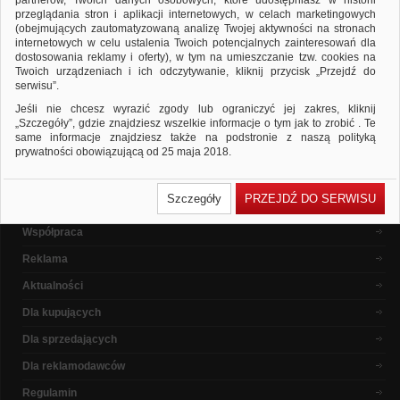
partnerów, Twoich danych osobowych, które udostępniasz w historii
ponownie
przeglądania stron i aplikacji internetowych, w celach marketingowych
Sprawdź, czy wszystkie słowa zostały poprawnie napisane.
(obejmujących zautomatyzowaną analizę Twojej aktywności na stronach
Spróbuj użyć innych słów kluczowych.
internetowych w celu ustalenia Twoich potencjalnych zainteresowań dla
dostosowania reklamy i oferty), w tym na umieszczanie tzw. cookies na
Twoich urządzeniach i ich odczytywanie, kliknij przycisk „Przejdź do
serwisu”.
Popularne marki
Jeśli nie chcesz wyrazić zgody lub ograniczyć jej zakres, kliknij
„Szczegóły”, gdzie znajdziesz wszelkie informacje o tym jak to zrobić . Te
same informacje znajdziesz także na podstronie z naszą polityką
prywatności obowiązującą od 25 maja 2018.
W przypadku użytkowników zalogowanych, ważna jest Państwa
O nas
wcześniejsza zgoda której udzieliliście podczas zakładania konta. Każda
Szczegóły
PRZEJDŹ DO SERWISU
Państwa zgoda jest dobrowolna i można ją w dowolnym momencie
Dlaczego warto ?
wycofać.
Współpraca
Polityka prywatności (rozwiń)
Reklama
Klauzula Informacyjna (rozwiń)
Lista Zaufanych Partnerów (rozwiń)
Aktualności
Dla kupujących
Dla sprzedających
Dla reklamodawców
Regulamin