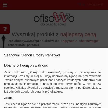
Witaj
,
zaloguj się!
Wyszukaj produkt z
najlepszą ceną
lub dodaj wiele produktów do
zapytania ofertowego!
Nie wiesz co zrobić? -
zobacz krótki poradnik
Przejdź do...
Szanowni Klienci! Drodzy Państwo!
Dbamy o Twoją prywatność
Zanim klikniesz
„Przejdź do serwisu”
, prosimy o przeczytanie tej
informacji. Prosimy w niej o Twoją dobrowolną zgodę na przetwarzanie
Wyniki wyszukiwania
Twoich danych osobowych przez nas i naszych zaufanych partnerów oraz
przekazujemy informacje o naszej polityce prywatności w tym o tzw.
cookies. Klikając „Przejdź do serwisu”, zgadzasz się na poniższe. Możesz
też odmówić zgody lub ograniczyć jej zakres.
Nie odnaleziono produktów wg przyjętych kryteriów
Zgoda
PODPOWIEDZI
Jeśli chcesz zgodzić się na przetwarzanie przez nas i naszych zaufanych
Zmień kryteria wyszukiwania zaznaczając inne filtry i wyszukaj