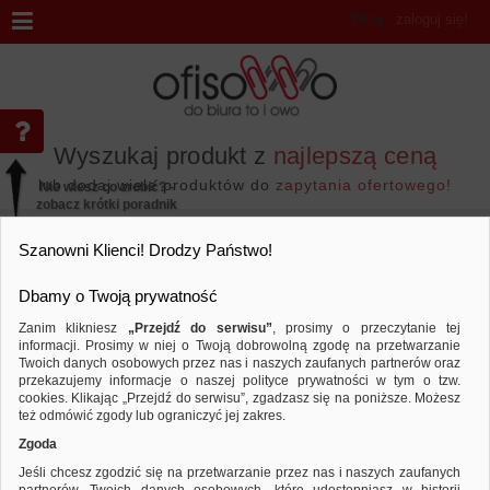
Witaj
,
zaloguj się!
Wyszukaj produkt z
najlepszą ceną
lub dodaj wiele produktów do
zapytania ofertowego!
Nie wiesz co zrobić? -
zobacz krótki poradnik
Przejdź do...
Szanowni Klienci! Drodzy Państwo!
Dbamy o Twoją prywatność
Zanim klikniesz
„Przejdź do serwisu”
, prosimy o przeczytanie tej
informacji. Prosimy w niej o Twoją dobrowolną zgodę na przetwarzanie
Marka SCHNEIDER
Twoich danych osobowych przez nas i naszych zaufanych partnerów oraz
przekazujemy informacje o naszej polityce prywatności w tym o tzw.
Sortuj według
Porównaj
cookies. Klikając „Przejdź do serwisu”, zgadzasz się na poniższe. Możesz
też odmówić zgody lub ograniczyć jej zakres.
Zgoda
Jeśli chcesz zgodzić się na przetwarzanie przez nas i naszych zaufanych