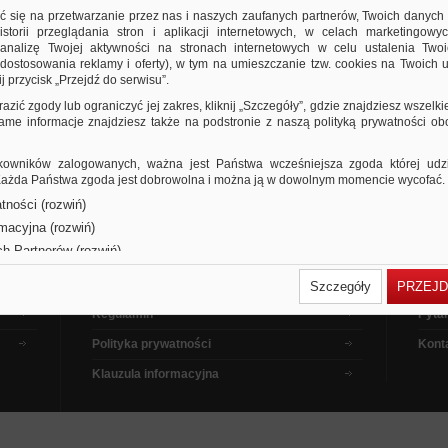
ić się na przetwarzanie przez nas i naszych zaufanych partnerów, Twoich danych
storii przeglądania stron i aplikacji internetowych, w celach marketingowy
nalizę Twojej aktywności na stronach internetowych w celu ustalenia Twoi
dostosowania reklamy i oferty), w tym na umieszczanie tzw. cookies na Twoich u
j przycisk „Przejdź do serwisu”.
razić zgody lub ograniczyć jej zakres, kliknij „Szczegóły”, gdzie znajdziesz wszelki
 same informacje znajdziesz także na podstronie z naszą polityką prywatności o
owników zalogowanych, ważna jest Państwa wcześniejsza zgoda której udzie
 Każda Państwa zgoda jest dobrowolna i można ją w dowolnym momencie wycofać.
tności (rozwiń)
Dla kupujących
Pora
rmacyjna (rozwiń)
ch Partnerów (rozwiń)
Dla sprzedających
Jak 
Dla reklamodawców
Filmy
Szczegóły
PRZEJD
Regulamin
Pytan
Polityka prywatności
Kont
Klauzula informacyjna