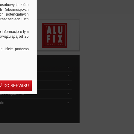
 osobowych, które
ch (obejmujących
ch potencjalnych
rządzeniach i ich
e informacje o tym
bowiązującą od 25
liliście podczas
dnik kupującego
wyszukiwać ?
 instruktażowe
Ź DO SERWISU
ia i odpowiedzi
akt