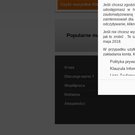
Czyść wszystkie filtry
Jeśli chcesz zgodz
udostępniasz w hi
zautomatyzowaną a
zainteresowań dla 
odczytywanie, klikni
Jeśli nie chcesz wy
Popularne marki
jak to zrobić . Te
maja 2018.
W przypadku użytk
zakładania konta.
Polityka prywa
O nas
Klauzula Info
Lista Zaufany
Dlaczego warto ?
Współpraca
Reklama
Aktualności