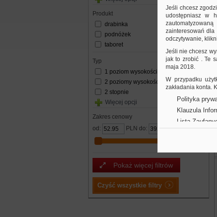
Jeśli chcesz zgodz
produkt
udostępniasz w hi
zautomatyzowaną a
drabinka
zainteresowań dla 
podnóżek
odczytywanie, klikni
taboret
Jeśli nie chcesz wy
jak to zrobić . Te
typ
maja 2018.
1 poziom wysokości
W przypadku użytk
2 poziomy wysokości
zakładania konta.
2 stopnie
Polityka prywa
Więcej opcji
Klauzula Info
Zakres cenowy
Lista Zaufany
od:
PLN do:
PLN
Pokaż więcej filtrów
Czyść wszystkie filtry