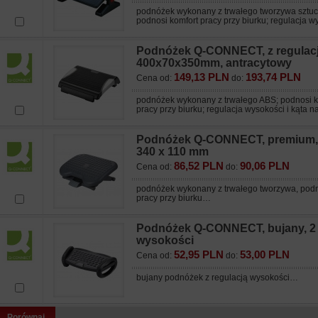
podnóżek wykonany z trwałego tworzywa sztu
podnosi komfort pracy przy biurku; regulacja wy
Podnóżek Q-CONNECT, z regulacją
400x70x350mm, antracytowy
149,13 PLN
193,74 PLN
Cena od:
do:
podnóżek wykonany z trwałego ABS; podnosi k
pracy przy biurku; regulacja wysokości i kąta na
Podnóżek Q-CONNECT, premium, 
340 x 110 mm
86,52 PLN
90,06 PLN
Cena od:
do:
podnóżek wykonany z trwałego tworzywa, podn
pracy przy biurku…
Podnóżek Q-CONNECT, bujany, 2
wysokości
52,95 PLN
53,00 PLN
Cena od:
do:
bujany podnóżek z regulacją wysokości…
Porównaj