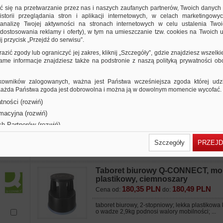
222,69 PLN
289,32 PLN
Cena od:
do:
ić się na przetwarzanie przez nas i naszych zaufanych partnerów, Twoich danych
storii przeglądania stron i aplikacji internetowych, w celach marketingowy
taboret biurowy, 2-stopniowy; solidna metalowa
nalizę Twojej aktywności na stronach internetowych w celu ustalenia Twoi
o wadze 5kg; gwarantuje bezpieczeństwo i ...
dostosowania reklamy i oferty), w tym na umieszczanie tzw. cookies na Twoich u
j przycisk „Przejdź do serwisu”.
Taboret biurowy Q-CONNECT, mob
razić zgody lub ograniczyć jej zakres, kliknij „Szczegóły”, gdzie znajdziesz wszelki
plastikowy, szary
 same informacje znajdziesz także na podstronie z naszą polityką prywatności o
177,98 PLN
231,22 PLN
Cena od:
do:
taboret biurowy, 2-stopniowy; lekka plastikowa
owników zalogowanych, ważna jest Państwa wcześniejsza zgoda której udzie
o wadze 2,9kg podnosi walory mobilności; ...
 Każda Państwa zgoda jest dobrowolna i można ją w dowolnym momencie wycofać.
tności (rozwiń)
Taboret biurowy Q-CONNECT, mob
rmacyjna (rozwiń)
plastikowy, czarny
ch Partnerów (rozwiń)
177,98 PLN
231,22 PLN
Cena od:
do:
Szczegóły
PRZEJD
taboret biurowy, 2-stopniowy; lekka plastikowa
o wadze 2,9kg podnosi walory mobilności; ...
Taboret biurowy Q-CONNECT, mob
plastikowy, ciemnoszary
180,35 PLN
180,49 PLN
Cena od:
do:
taboret biurowy, 2-stopniowy; lekka plastikowa
o wadze 2,9kg podnosi walory mobilności; ...