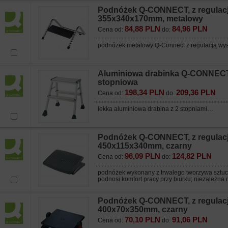
Podnóżek Q-CONNECT, z regulacj
355x340x170mm, metalowy
84,88 PLN
84,96 PLN
Cena od:
do:
podnóżek metalowy Q-Connect z regulacją wyso
Aluminiowa drabinka Q-CONNECT
stopniowa
198,34 PLN
209,36 PLN
Cena od:
do:
lekka aluminiowa drabina z 2 stopniami…
Podnóżek Q-CONNECT, z regulacją
450x115x340mm, czarny
96,09 PLN
124,82 PLN
Cena od:
do:
podnóżek wykonany z trwałego tworzywa sztu
podnosi komfort pracy przy biurku; niezależna r
Podnóżek Q-CONNECT, z regulacją
400x70x350mm, czarny
70,10 PLN
91,06 PLN
Cena od:
do: