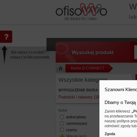
W
lub
Nie wiesz co zrobić? -
zobacz krótki poradnik
Marka Q-CONNECT
Wszystkie kategorie
Szanowni Klienc
WYPOSAŻENIE BIURA
Podnóżki i taborety (18)
Dbamy o Twoją 
kolor
Zanim klikniesz
„Pr
na przetwarzanie T
antracytowy
naszej polityce pry
ciemnoszary
odmówić zgody lub 
czarny
Zgoda
Więcej opcji