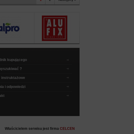
dnik kupującego
wyszukiwać ?
 instruktażowe
ia i odpowiedzi
akt
Właścicielem serwisu jest firma
CELCEN