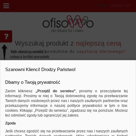
Witaj
,
zaloguj się!
Wyszukaj produkt z
najlepszą ceną
lub dodaj wiele produktów do
zapytania ofertowego!
Nie wiesz co zrobić? -
zobacz krótki poradnik
Przejdź do...
Szanowni Klienci! Drodzy Państwo!
Dbamy o Twoją prywatność
Zanim klikniesz
„Przejdź do serwisu”
, prosimy o przeczytanie tej
informacji. Prosimy w niej o Twoją dobrowolną zgodę na przetwarzanie
Marka Q-CONNECT
Twoich danych osobowych przez nas i naszych zaufanych partnerów oraz
przekazujemy informacje o naszej polityce prywatności w tym o tzw.
Sortuj według
Porównaj
cookies. Klikając „Przejdź do serwisu”, zgadzasz się na poniższe. Możesz
też odmówić zgody lub ograniczyć jej zakres.
Zgoda
Jeśli chcesz zgodzić się na przetwarzanie przez nas i naszych zaufanych