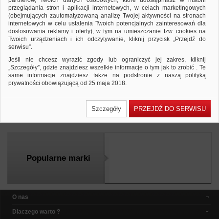
partnerów, Twoich danych osobowych, które udostępniasz w historii
przeglądania stron i aplikacji internetowych, w celach marketingowych
(obejmujących zautomatyzowaną analizę Twojej aktywności na stronach
internetowych w celu ustalenia Twoich potencjalnych zainteresowań dla
dostosowania reklamy i oferty), w tym na umieszczanie tzw. cookies na
Klipy do akt Q-CONNECT, 70mm, 10szt.,
Twoich urządzeniach i ich odczytywanie, kliknij przycisk „Przejdź do
czarne
serwisu”.
23,23 PLN
29,31 PLN
Cena od:
do:
Jeśli nie chcesz wyrazić zgody lub ograniczyć jej zakres, kliknij
klipy do akt…
„Szczegóły”, gdzie znajdziesz wszelkie informacje o tym jak to zrobić . Te
same informacje znajdziesz także na podstronie z naszą polityką
prywatności obowiązującą od 25 maja 2018.
Dodaj do zapytania
Zobacz produkt
W przypadku użytkowników zalogowanych, ważna jest Państwa
wcześniejsza zgoda której udzieliliście podczas zakładania konta. Każda
Szczegóły
PRZEJDŹ DO SERWISU
Państwa zgoda jest dobrowolna i można ją w dowolnym momencie
Porównaj
wycofać.
Polityka prywatności (rozwiń)
Klauzula Informacyjna (rozwiń)
Lista Zaufanych Partnerów (rozwiń)
Popularne marki
O nas
Dlaczego warto ?