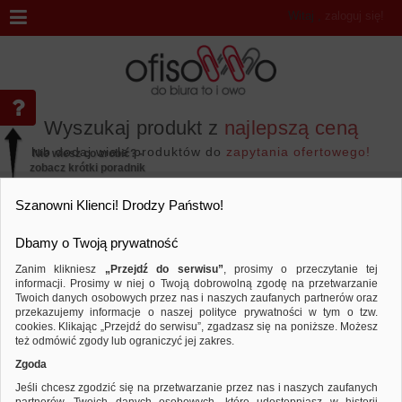
Witaj
,
zaloguj się!
Wyszukaj produkt z
najlepszą ceną
lub dodaj wiele produktów do
zapytania ofertowego!
Nie wiesz co zrobić? -
zobacz krótki poradnik
Przejdź do...
Szanowni Klienci! Drodzy Państwo!
Dbamy o Twoją prywatność
Zanim klikniesz
„Przejdź do serwisu”
, prosimy o przeczytanie tej
informacji. Prosimy w niej o Twoją dobrowolną zgodę na przetwarzanie
Marka Q-CONNECT
Twoich danych osobowych przez nas i naszych zaufanych partnerów oraz
przekazujemy informacje o naszej polityce prywatności w tym o tzw.
Sortuj według
Porównaj
cookies. Klikając „Przejdź do serwisu”, zgadzasz się na poniższe. Możesz
też odmówić zgody lub ograniczyć jej zakres.
Zgoda
Jeśli chcesz zgodzić się na przetwarzanie przez nas i naszych zaufanych