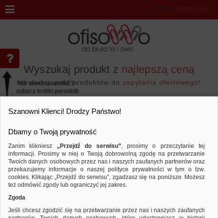
Witaj
,
zaloguj się!
Wyszukaj produkt z
najlepszą ceną
lub dodaj wiele produktów do
zapytania ofertowego!
Nie wiesz co zrobić? -
zobacz krótki poradnik
Przejdź do...
Szanowni Klienci! Drodzy Państwo!
Dbamy o Twoją prywatność
Zanim klikniesz
„Przejdź do serwisu”
, prosimy o przeczytanie tej
informacji. Prosimy w niej o Twoją dobrowolną zgodę na przetwarzanie
Marka Q-CONNECT
Twoich danych osobowych przez nas i naszych zaufanych partnerów oraz
przekazujemy informacje o naszej polityce prywatności w tym o tzw.
Sortuj według
Porównaj
cookies. Klikając „Przejdź do serwisu”, zgadzasz się na poniższe. Możesz
też odmówić zgody lub ograniczyć jej zakres.
Zgoda
Jeśli chcesz zgodzić się na przetwarzanie przez nas i naszych zaufanych