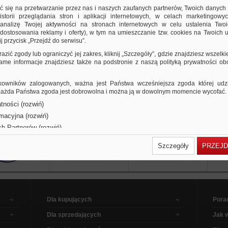
kart.
ić się na przetwarzanie przez nas i naszych zaufanych partnerów, Twoich danych
188,58 PLN
232,11 PLN
Cena od:
do:
storii przeglądania stron i aplikacji internetowych, w celach marketingowy
nalizę Twojej aktywności na stronach internetowych w celu ustalenia Twoi
arkusze samoprzylepne do prezentacji; każdy 
dostosowania reklamy i oferty), w tym na umieszczanie tzw. cookies na Twoich u
pokryty jest samoprzylepnym paskiem; zintegro.
j przycisk „Przejdź do serwisu”.
Porównaj
razić zgody lub ograniczyć jej zakres, kliknij „Szczegóły”, gdzie znajdziesz wszelki
 same informacje znajdziesz także na podstronie z naszą polityką prywatności o
owników zalogowanych, ważna jest Państwa wcześniejsza zgoda której udzie
 Każda Państwa zgoda jest dobrowolna i można ją w dowolnym momencie wycofać.
tności (rozwiń)
rmacyjna (rozwiń)
ch Partnerów (rozwiń)
Szczegóły
PRZEJD
Dla kupujących
Pora
Dla sprzedających
Jak 