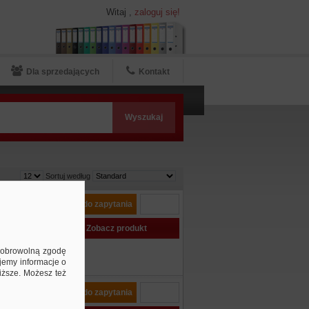
Witaj
,
zaloguj się!
Dla sprzedających
Kontakt
Sortuj według
cyjne
Dodaj do zapytania
,
w, 30
Zobacz produkt
ą dobrowolną zgodę
jemy informacje o
niższe. Możesz też
ncyjne
Dodaj do zapytania
m, 30