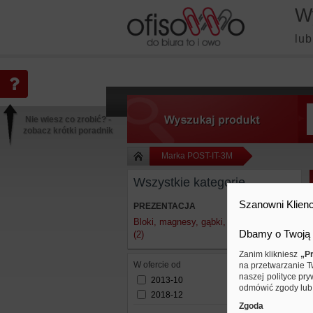
W
lub
Nie wiesz co zrobić? -
zobacz krótki poradnik
Marka POST-IT-3M
Wszystkie kategorie
Szanowni Klienc
PREZENTACJA
Bloki, magnesy, gąbki, spraye do tablic
Dbamy o Twoją 
(2)
Zanim klikniesz
„Pr
W ofercie od
na przetwarzanie T
naszej polityce pry
2013-10
odmówić zgody lub 
2018-12
Zgoda