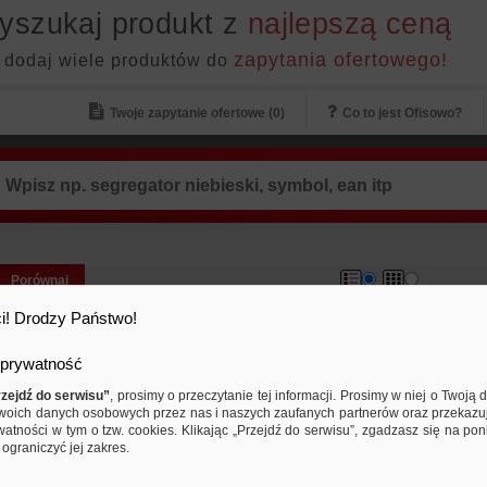
yszukaj produkt z
najlepszą ceną
zapytania ofertowego!
 dodaj wiele produktów do
Twoje zapytanie ofertowe (
0
)
Co to jest Ofisowo?
Porównaj
Samoprzylepne arkusze konferen
i! Drodzy Państwo!
Post-it® Super Sticky, na flipchart
63,5x76,2cm, w kratkę do wykresó
prywatność
kart.,...
263,68 PLN
263,68 PLN
Cena od:
do:
zejdź do serwisu”
, prosimy o przeczytanie tej informacji. Prosimy w niej o Twoj
woich danych osobowych przez nas i naszych zaufanych partnerów oraz przekazu
arkusze samoprzylepne do prezentacji…
watności w tym o tzw. cookies. Klikając „Przejdź do serwisu”, zgadzasz się na po
ograniczyć jej zakres.
Samoprzylepne Arkusze Konfere
Post-it®, na flipchart, 63, 5x77, 5c