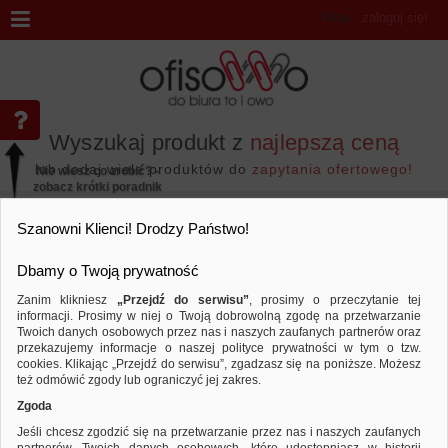
Witaj
,
zaloguj się!
Wyszukaj produkt z
najlepszą ceną
lub dodaj wiele produktów do
zapytania ofertowego!
Nie wiesz co zrobić? -
zobacz krótki poradnik
Przejdź do...
Szanowni Klienci! Drodzy Państwo!
Dbamy o Twoją prywatność
Zanim klikniesz
„Przejdź do serwisu”
, prosimy o przeczytanie tej
informacji. Prosimy w niej o Twoją dobrowolną zgodę na przetwarzanie
Marka PIERWSZA CENA
Twoich danych osobowych przez nas i naszych zaufanych partnerów oraz
przekazujemy informacje o naszej polityce prywatności w tym o tzw.
Sortuj według
Porównaj
cookies. Klikając „Przejdź do serwisu”, zgadzasz się na poniższe. Możesz
też odmówić zgody lub ograniczyć jej zakres.
Zgoda
Jeśli chcesz zgodzić się na przetwarzanie przez nas i naszych zaufanych