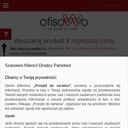
Witaj
,
zaloguj się!
Wyszukaj produkt z
najlepszą ceną
lub dodaj wiele produktów do
zapytania ofertowego!
Nie wiesz co zrobić? -
zobacz krótki poradnik
Przejdź do...
Szanowni Klienci! Drodzy Państwo!
Dbamy o Twoją prywatność
Zanim klikniesz
„Przejdź do serwisu”
, prosimy o przeczytanie tej
informacji. Prosimy w niej o Twoją dobrowolną zgodę na przetwarzanie
Marka OFFICE PRODUCTS
Twoich danych osobowych przez nas i naszych zaufanych partnerów oraz
przekazujemy informacje o naszej polityce prywatności w tym o tzw.
Sortuj według
Porównaj
cookies. Klikając „Przejdź do serwisu”, zgadzasz się na poniższe. Możesz
też odmówić zgody lub ograniczyć jej zakres.
Zgoda
Jeśli chcesz zgodzić się na przetwarzanie przez nas i naszych zaufanych