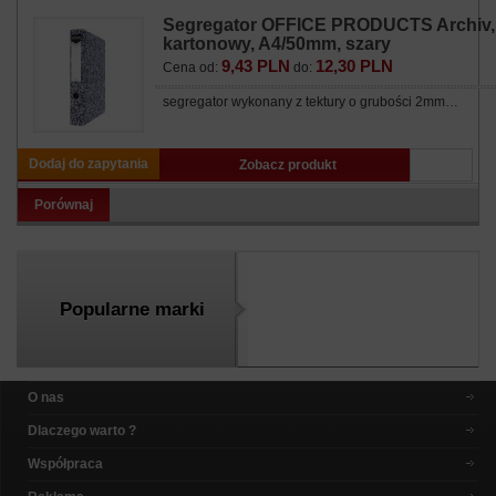
Segregator OFFICE PRODUCTS Archiv,
kartonowy, A4/50mm, szary
9,43 PLN
12,30 PLN
Cena od:
do:
segregator wykonany z tektury o grubości 2mm…
Dodaj do zapytania
Zobacz produkt
Porównaj
Popularne marki
O nas
Dlaczego warto ?
Współpraca