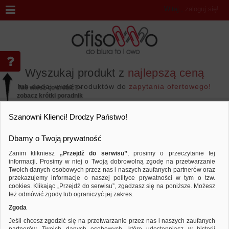
Witaj
,
zaloguj się!
Wyszukaj produkt z
najlepszą ceną
lub dodaj wiele produktów do
zapytania ofertowego!
Nie wiesz co zrobić? -
zobacz krótki poradnik
Przejdź do...
Szanowni Klienci! Drodzy Państwo!
Dbamy o Twoją prywatność
Zanim klikniesz
„Przejdź do serwisu”
, prosimy o przeczytanie tej
informacji. Prosimy w niej o Twoją dobrowolną zgodę na przetwarzanie
Marka NO NAME
Twoich danych osobowych przez nas i naszych zaufanych partnerów oraz
przekazujemy informacje o naszej polityce prywatności w tym o tzw.
Sortuj według
Porównaj
cookies. Klikając „Przejdź do serwisu”, zgadzasz się na poniższe. Możesz
też odmówić zgody lub ograniczyć jej zakres.
Zgoda
Jeśli chcesz zgodzić się na przetwarzanie przez nas i naszych zaufanych