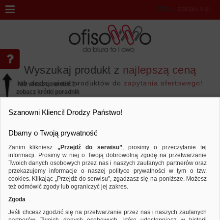
Witaj
,
zaloguj się!
Wyszukaj produkt z
najlepszą ceną
lub dodaj wiele produktów do
zapytania ofertowego!
Nie wiesz co zrobić? -
zobacz krótki poradnik
Przejdź do...
Szanowni Klienci! Drodzy Państwo!
Dbamy o Twoją prywatność
Zanim klikniesz
„Przejdź do serwisu”
, prosimy o przeczytanie tej
informacji. Prosimy w niej o Twoją dobrowolną zgodę na przetwarzanie
Marka MOLESKINE
Twoich danych osobowych przez nas i naszych zaufanych partnerów oraz
przekazujemy informacje o naszej polityce prywatności w tym o tzw.
Sortuj według
Porównaj
cookies. Klikając „Przejdź do serwisu”, zgadzasz się na poniższe. Możesz
też odmówić zgody lub ograniczyć jej zakres.
Zgoda
Jeśli chcesz zgodzić się na przetwarzanie przez nas i naszych zaufanych