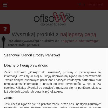
Witaj
,
zaloguj się!
Wyszukaj produkt z
najlepszą ceną
lub dodaj wiele produktów do
zapytania ofertowego!
Nie wiesz co zrobić? -
zobacz krótki poradnik
Przejdź do...
Szanowni Klienci! Drodzy Państwo!
Dbamy o Twoją prywatność
Zanim klikniesz
„Przejdź do serwisu”
, prosimy o przeczytanie tej
informacji. Prosimy w niej o Twoją dobrowolną zgodę na przetwarzanie
Marka MIQUELRIUS
Twoich danych osobowych przez nas i naszych zaufanych partnerów oraz
przekazujemy informacje o naszej polityce prywatności w tym o tzw.
Sortuj według
Porównaj
cookies. Klikając „Przejdź do serwisu”, zgadzasz się na poniższe. Możesz
też odmówić zgody lub ograniczyć jej zakres.
Zgoda
Jeśli chcesz zgodzić się na przetwarzanie przez nas i naszych zaufanych