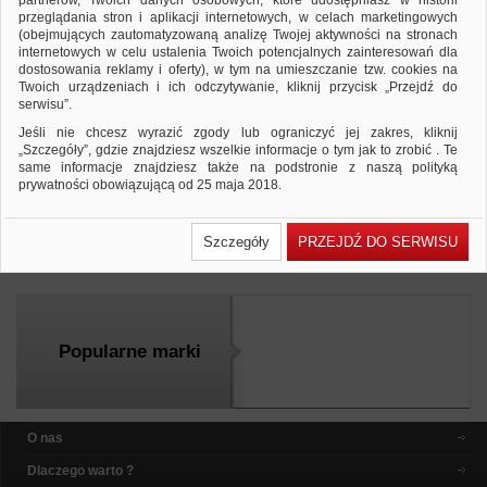
partnerów, Twoich danych osobowych, które udostępniasz w historii
przeglądania stron i aplikacji internetowych, w celach marketingowych
(obejmujących zautomatyzowaną analizę Twojej aktywności na stronach
internetowych w celu ustalenia Twoich potencjalnych zainteresowań dla
dostosowania reklamy i oferty), w tym na umieszczanie tzw. cookies na
Blok studencki MIQUELRIUS NB Pad
Twoich urządzeniach i ich odczytywanie, kliknij przycisk „Przejdź do
Emotions, dziurkowany, A4, w kratkę, 8
serwisu”.
kart., 90g, granatowy
11,99 PLN
12,48 PLN
Cena od:
do:
Jeśli nie chcesz wyrazić zgody lub ograniczyć jej zakres, kliknij
„Szczegóły”, gdzie znajdziesz wszelkie informacje o tym jak to zrobić . Te
blok studencki, klejony, format A4, w kratkę, okładka
same informacje znajdziesz także na podstronie z naszą polityką
błyszcząca z nadrukiem…
prywatności obowiązującą od 25 maja 2018.
Dodaj do zapytania
Zobacz produkt
W przypadku użytkowników zalogowanych, ważna jest Państwa
wcześniejsza zgoda której udzieliliście podczas zakładania konta. Każda
Szczegóły
PRZEJDŹ DO SERWISU
Państwa zgoda jest dobrowolna i można ją w dowolnym momencie
Porównaj
wycofać.
Polityka prywatności (rozwiń)
Klauzula Informacyjna (rozwiń)
Lista Zaufanych Partnerów (rozwiń)
Popularne marki
O nas
Dlaczego warto ?