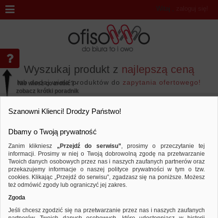
Witaj
,
zaloguj się!
Wyszukaj produkt z
najlepszą ceną
lub dodaj wiele produktów do
zapytania ofertowego!
Nie wiesz co zrobić? -
zobacz krótki poradnik
Przejdź do...
Szanowni Klienci! Drodzy Państwo!
Dbamy o Twoją prywatność
Zanim klikniesz
„Przejdź do serwisu”
, prosimy o przeczytanie tej
informacji. Prosimy w niej o Twoją dobrowolną zgodę na przetwarzanie
Marka MEDIARANGE
Twoich danych osobowych przez nas i naszych zaufanych partnerów oraz
przekazujemy informacje o naszej polityce prywatności w tym o tzw.
Sortuj według
Porównaj
cookies. Klikając „Przejdź do serwisu”, zgadzasz się na poniższe. Możesz
też odmówić zgody lub ograniczyć jej zakres.
Zgoda
Jeśli chcesz zgodzić się na przetwarzanie przez nas i naszych zaufanych