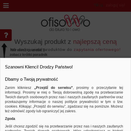
Witaj
,
zaloguj się!
Wyszukaj produkt z
najlepszą ceną
lub dodaj wiele produktów do
zapytania ofertowego!
Nie wiesz co zrobić? -
zobacz krótki poradnik
Przejdź do...
Szanowni Klienci! Drodzy Państwo!
Dbamy o Twoją prywatność
Zanim klikniesz
„Przejdź do serwisu”
, prosimy o przeczytanie tej
informacji. Prosimy w niej o Twoją dobrowolną zgodę na przetwarzanie
Marka MAUL
Twoich danych osobowych przez nas i naszych zaufanych partnerów oraz
przekazujemy informacje o naszej polityce prywatności w tym o tzw.
Sortuj według
Porównaj
cookies. Klikając „Przejdź do serwisu”, zgadzasz się na poniższe. Możesz
też odmówić zgody lub ograniczyć jej zakres.
Zgoda
Jeśli chcesz zgodzić się na przetwarzanie przez nas i naszych zaufanych