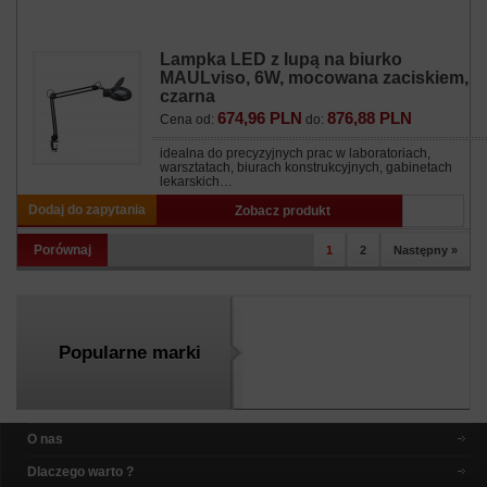
Lampka LED z lupą na biurko
MAULviso, 6W, mocowana zaciskiem,
czarna
674,96 PLN
876,88 PLN
Cena od:
do:
idealna do precyzyjnych prac w laboratoriach,
warsztatach, biurach konstrukcyjnych, gabinetach
lekarskich…
Dodaj do zapytania
Zobacz produkt
Porównaj
1
2
Następny »
Popularne marki
O nas
Dlaczego warto ?