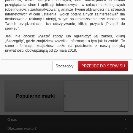
partnerów, Twoich danych osobowych, które udostępniasz w historii
przeglądania stron i aplikacji internetowych, w celach marketingowych
(obejmujących zautomatyzowaną analizę Twojej aktywności na stronach
internetowych w celu ustalenia Twoich potencjalnych zainteresowań dla
dostosowania reklamy i oferty), w tym na umieszczanie tzw. cookies na
Elektryczny otwieracz do listów MAUL,
Twoich urządzeniach i ich odczytywanie, kliknij przycisk „Przejdź do
czarny
serwisu”.
238,07 PLN
238,07 PLN
Cena od:
do:
Jeśli nie chcesz wyrazić zgody lub ograniczyć jej zakres, kliknij
elektryczny otwieracz do listów na baterie…
„Szczegóły”, gdzie znajdziesz wszelkie informacje o tym jak to zrobić . Te
same informacje znajdziesz także na podstronie z naszą polityką
prywatności obowiązującą od 25 maja 2018.
Dodaj do zapytania
Zobacz produkt
W przypadku użytkowników zalogowanych, ważna jest Państwa
wcześniejsza zgoda której udzieliliście podczas zakładania konta. Każda
Szczegóły
PRZEJDŹ DO SERWISU
Państwa zgoda jest dobrowolna i można ją w dowolnym momencie
Porównaj
wycofać.
Polityka prywatności (rozwiń)
Klauzula Informacyjna (rozwiń)
Lista Zaufanych Partnerów (rozwiń)
Popularne marki
O nas
Dlaczego warto ?