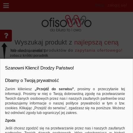
Witaj
,
zaloguj się!
Wyszukaj produkt z
najlepszą ceną
lub dodaj wiele produktów do
zapytania ofertowego!
Nie wiesz co zrobić? -
zobacz krótki poradnik
Przejdź do...
Szanowni Klienci! Drodzy Państwo!
Dbamy o Twoją prywatność
Zanim klikniesz
„Przejdź do serwisu”
, prosimy o przeczytanie tej
informacji. Prosimy w niej o Twoją dobrowolną zgodę na przetwarzanie
Marka MAUL
Twoich danych osobowych przez nas i naszych zaufanych partnerów oraz
przekazujemy informacje o naszej polityce prywatności w tym o tzw.
Sortuj według
Porównaj
cookies. Klikając „Przejdź do serwisu”, zgadzasz się na poniższe. Możesz
też odmówić zgody lub ograniczyć jej zakres.
Zgoda
Jeśli chcesz zgodzić się na przetwarzanie przez nas i naszych zaufanych