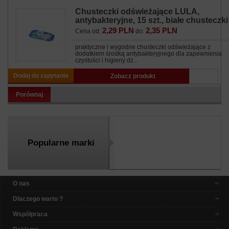
Chusteczki odświeżające LULA,
antybakteryjne, 15 szt., białe chusteczki
2,29 PLN
2,35 PLN
Cena od:
do:
praktyczne i wygodne chusteczki odświeżające z
dodatkiem środką antybakteryjnego dla zapewnienia
czystości i higieny dz...
Dodaj do zapytania
Zobacz produkt
Porównaj
Popularne marki
O nas
Dlaczego warto ?
Współpraca