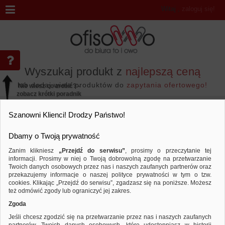
Witaj
,
zaloguj się!
Wyszukaj produkt z
najlepszą ceną
lub dodaj wiele produktów do
zapytania ofertowego!
Nie wiesz co zrobić? -
zobacz krótki poradnik
Przejdź do...
Szanowni Klienci! Drodzy Państwo!
Dbamy o Twoją prywatność
Zanim klikniesz
„Przejdź do serwisu”
, prosimy o przeczytanie tej
informacji. Prosimy w niej o Twoją dobrowolną zgodę na przetwarzanie
Marka LULA
Twoich danych osobowych przez nas i naszych zaufanych partnerów oraz
przekazujemy informacje o naszej polityce prywatności w tym o tzw.
Sortuj według
Porównaj
cookies. Klikając „Przejdź do serwisu”, zgadzasz się na poniższe. Możesz
też odmówić zgody lub ograniczyć jej zakres.
Zgoda
Jeśli chcesz zgodzić się na przetwarzanie przez nas i naszych zaufanych