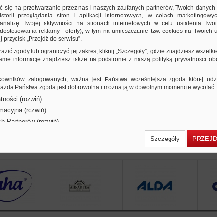
5,65 PLN
7,29 PLN
Cena od:
do:
ić się na przetwarzanie przez nas i naszych zaufanych partnerów, Twoich danych
storii przeglądania stron i aplikacji internetowych, w celach marketingowy
plastikowy okrągły pojemnik z gąbką do nasąc
nalizę Twojej aktywności na stronach internetowych w celu ustalenia Twoi
średnica gąbki: 60mm; średnica całkowita: 72...
dostosowania reklamy i oferty), w tym na umieszczanie tzw. cookies na Twoich u
j przycisk „Przejdź do serwisu”.
Porównaj
razić zgody lub ograniczyć jej zakres, kliknij „Szczegóły”, gdzie znajdziesz wszelki
 same informacje znajdziesz także na podstronie z naszą polityką prywatności o
owników zalogowanych, ważna jest Państwa wcześniejsza zgoda której udzie
 Każda Państwa zgoda jest dobrowolna i można ją w dowolnym momencie wycofać.
tności (rozwiń)
rmacyjna (rozwiń)
ch Partnerów (rozwiń)
Szczegóły
PRZEJD