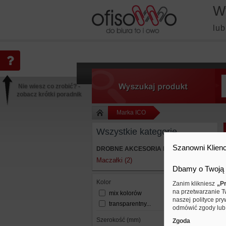
W
lub
Nie wiesz co zrobić? -
zobacz krótki poradnik
Marka ICO
Wszystkie kategorie
Szanowni Klienc
DROBNE AKCESORIA BIUROWE
Maczałki (2)
Dbamy o Twoją 
kolor
Zanim klikniesz
„Pr
na przetwarzanie T
mix kolorów
naszej polityce pry
transparentny...
odmówić zgody lub 
szerokość (mm)
Zgoda