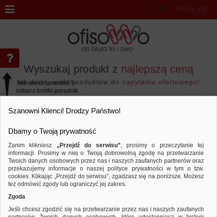
Witaj
,
zaloguj się!
Wyszukaj produkt z
najlepszą ceną
lub dodaj wiele produktów do
zapytania ofertowego!
Nie wiesz co zrobić? -
zobacz krótki poradnik
Przejdź do...
Szanowni Klienci! Drodzy Państwo!
Dbamy o Twoją prywatność
Zanim klikniesz
„Przejdź do serwisu”
, prosimy o przeczytanie tej
informacji. Prosimy w niej o Twoją dobrowolną zgodę na przetwarzanie
Marka ICO
Twoich danych osobowych przez nas i naszych zaufanych partnerów oraz
przekazujemy informacje o naszej polityce prywatności w tym o tzw.
Sortuj według
Porównaj
cookies. Klikając „Przejdź do serwisu”, zgadzasz się na poniższe. Możesz
też odmówić zgody lub ograniczyć jej zakres.
Zgoda
Jeśli chcesz zgodzić się na przetwarzanie przez nas i naszych zaufanych