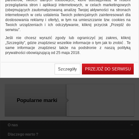
partnerów, Twoich danych osobowych, które udostępniasz w historii
przeglądania stron i aplikacji internetowych, w celach marketingowych
(obejmujących zautomatyzowaną analizę Twojej aktywności na stronach
internetowych w celu ustalenia Twoich potencjalnych zainteresowań dla
dostosowania reklamy i oferty), w tym na umieszczanie tzw. cookies na
Temperówka elektryczna ICO Suni,
Twoich urządzeniach i ich odczytywanie, kliknij przycisk „Przejdź do
pojedyncza, blister, mix kolorów
serwisu”.
46,14 PLN
59,88 PLN
Cena od:
do:
Jeśli nie chcesz wyrazić zgody lub ograniczyć jej zakres, kliknij
temperówka elektryczna; praktyczne, wygodne i
„Szczegóły”, gdzie znajdziesz wszelkie informacje o tym jak to zrobić . Te
bezpieczne ostrzenie kredek i ołówków; temperówka
same informacje znajdziesz także na podstronie z naszą polityką
posi...
prywatności obowiązującą od 25 maja 2018.
Dodaj do zapytania
Zobacz produkt
W przypadku użytkowników zalogowanych, ważna jest Państwa
wcześniejsza zgoda której udzieliliście podczas zakładania konta. Każda
Szczegóły
PRZEJDŹ DO SERWISU
Państwa zgoda jest dobrowolna i można ją w dowolnym momencie
Porównaj
wycofać.
Polityka prywatności (rozwiń)
Klauzula Informacyjna (rozwiń)
Lista Zaufanych Partnerów (rozwiń)
Popularne marki
O nas
Dlaczego warto ?