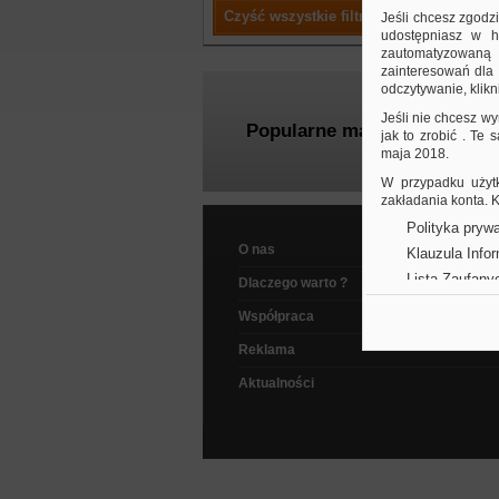
Czyść wszystkie filtry
Jeśli chcesz zgodz
udostępniasz w hi
zautomatyzowaną a
zainteresowań dla 
odczytywanie, klikni
Jeśli nie chcesz wy
Popularne marki
jak to zrobić . Te
maja 2018.
W przypadku użytk
zakładania konta.
Polityka prywa
O nas
Klauzula Info
Lista Zaufany
Dlaczego warto ?
Współpraca
Reklama
Aktualności