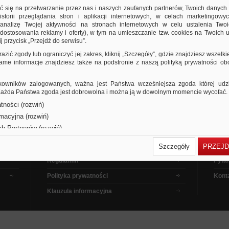
ić się na przetwarzanie przez nas i naszych zaufanych partnerów, Twoich danych
storii przeglądania stron i aplikacji internetowych, w celach marketingowy
nalizę Twojej aktywności na stronach internetowych w celu ustalenia Twoi
dostosowania reklamy i oferty), w tym na umieszczanie tzw. cookies na Twoich u
j przycisk „Przejdź do serwisu”.
razić zgody lub ograniczyć jej zakres, kliknij „Szczegóły”, gdzie znajdziesz wszelki
 same informacje znajdziesz także na podstronie z naszą polityką prywatności o
owników zalogowanych, ważna jest Państwa wcześniejsza zgoda której udzie
 Każda Państwa zgoda jest dobrowolna i można ją w dowolnym momencie wycofać.
tności (rozwiń)
Dla kupujących
Pora
rmacyjna (rozwiń)
ch Partnerów (rozwiń)
Dla sprzedających
Jak 
Dla reklamodawców
Filmy
Szczegóły
PRZEJD
Regulamin
Pytan
Polityka prywatności
Kont
Klauzula informacyjna