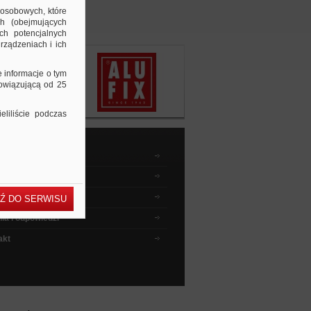
 osobowych, które
ch (obejmujących
ch potencjalnych
rządzeniach i ich
e informacje o tym
bowiązującą od 25
liliście podczas
dnik kupującego
wyszukiwać ?
 instruktażowe
Ź DO SERWISU
ia i odpowiedzi
akt