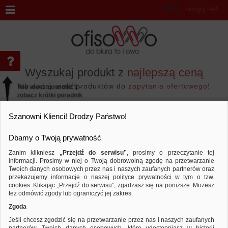
Witaj
,
zaloguj się!
Wyszukaj produkt z
najlepszą ceną
lub dodaj wiele produktów do
zapytania ofertowego!
Nie wiesz co zrobić? -
zobacz krótki poradnik
Przejdź do...
Szanowni Klienci! Drodzy Państwo!
Dbamy o Twoją prywatność
Zanim klikniesz
„Przejdź do serwisu”
, prosimy o przeczytanie tej
informacji. Prosimy w niej o Twoją dobrowolną zgodę na przetwarzanie
Marka EDDING
Twoich danych osobowych przez nas i naszych zaufanych partnerów oraz
przekazujemy informacje o naszej polityce prywatności w tym o tzw.
Sortuj według
Porównaj
cookies. Klikając „Przejdź do serwisu”, zgadzasz się na poniższe. Możesz
też odmówić zgody lub ograniczyć jej zakres.
Zgoda
Jeśli chcesz zgodzić się na przetwarzanie przez nas i naszych zaufanych