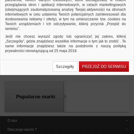
partnerów, Twoich danych osobowych, które udostępniasz w historii
przeglądania stron i aplikacji internetowych, w celach marketingowych
(obejmujących zautomatyzowaną analizę Twojej aktywności na stronach
internetowych w celu ustalenia Twoich potencjalnych zainteresowań dla
dostosowania reklamy i oferty), w tym na umieszczanie tzw. cookies na
Korektor w taśmie e-7410 EDDING
Twoich urządzeniach i ich odczytywanie, kliknij przycisk „Przejdź do
correXion, display, 24 szt., bezbarwny
serwisu”.
206,27 PLN
210,16 PLN
Cena od:
do:
Jeśli nie chcesz wyrazić zgody lub ograniczyć jej zakres, kliknij
Korektor w taśmie do korygowania tekstów zarówno
„Szczegóły”, gdzie znajdziesz wszelkie informacje o tym jak to zrobić . Te
pisanych odręcznie jak i drukowanych, z boczną
same informacje znajdziesz także na podstronie z naszą polityką
aplikacją…
prywatności obowiązującą od 25 maja 2018.
Dodaj do zapytania
Zobacz produkt
W przypadku użytkowników zalogowanych, ważna jest Państwa
wcześniejsza zgoda której udzieliliście podczas zakładania konta. Każda
Szczegóły
PRZEJDŹ DO SERWISU
Państwa zgoda jest dobrowolna i można ją w dowolnym momencie
Porównaj
wycofać.
Polityka prywatności (rozwiń)
Klauzula Informacyjna (rozwiń)
Lista Zaufanych Partnerów (rozwiń)
Popularne marki
O nas
Dlaczego warto ?