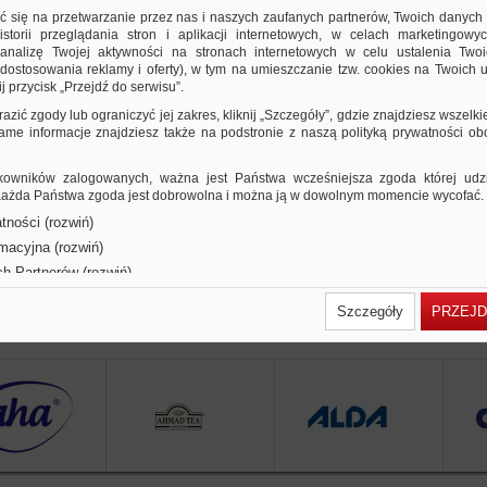
21,29 PLN
22,16 PLN
Cena od:
do:
ić się na przetwarzanie przez nas i naszych zaufanych partnerów, Twoich danych
storii przeglądania stron i aplikacji internetowych, w celach marketingowy
ułatwia liczenie, wertowanie oraz chwytanie p
nalizę Twojej aktywności na stronach internetowych w celu ustalenia Twoi
kartek…
dostosowania reklamy i oferty), w tym na umieszczanie tzw. cookies na Twoich u
j przycisk „Przejdź do serwisu”.
Porównaj
razić zgody lub ograniczyć jej zakres, kliknij „Szczegóły”, gdzie znajdziesz wszelki
 same informacje znajdziesz także na podstronie z naszą polityką prywatności o
owników zalogowanych, ważna jest Państwa wcześniejsza zgoda której udzie
 Każda Państwa zgoda jest dobrowolna i można ją w dowolnym momencie wycofać.
tności (rozwiń)
rmacyjna (rozwiń)
ch Partnerów (rozwiń)
Szczegóły
PRZEJD