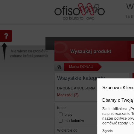
W
lub
Nie wiesz co zrobić? -
zobacz krótki poradnik
Marka DONAU
Wszystkie kategorie
Szanowni Klienc
DROBNE AKCESORIA BIUROWE
Maczałki (2)
Dbamy o Twoją 
kolor
Zanim klikniesz
„Pr
na przetwarzanie T
biały
naszej polityce pry
mix kolorów
odmówić zgody lub 
W ofercie od
Zgoda